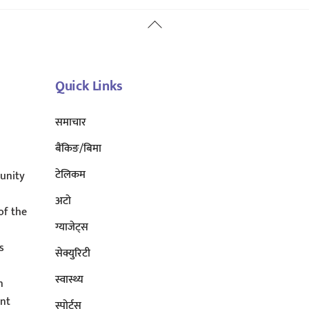
Back
To
Top
Quick Links
समाचार
बैंकिङ/बिमा
टेलिकम
unity
अटाे
of the
ग्याजेट्स
s
सेक्युरिटी
s
स्वास्थ्य
n
ent
स्पोर्ट्स