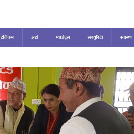
टेलिकम
अटाे
ग्याजेट्स
सेक्युरिटी
स्वास्थ्य