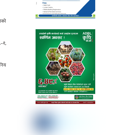
वाको
.–१,
ानिय