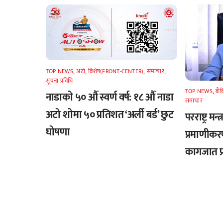
TOP NEWS
,
अटाे
,
विशेष(FRONT-CENTER)
,
समाचार
,
सूचना प्रविधि
TOP NEWS
,
बैं
नाडाको ५० औँ स्वर्ण वर्ष: १८ औँ नाडा
समाचार
अटो शोमा ५० प्रतिशत ‘अर्ली बर्ड’ छुट
परराष्ट्र मन
घोषणा
प्रमाणीकर
कागजात प