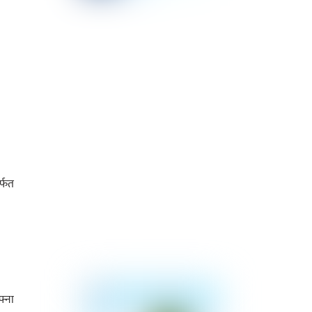
र्फत
्ना