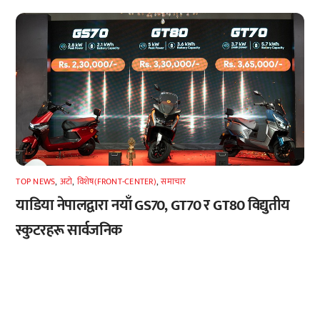
TOP NEWS
,
अटाे
,
विशेष(FRONT-CENTER)
,
समाचार
याडिया नेपालद्वारा नयाँ GS70, GT70 र GT80 विद्युतीय
स्कुटरहरू सार्वजनिक