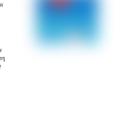
यस
न
ायु
र