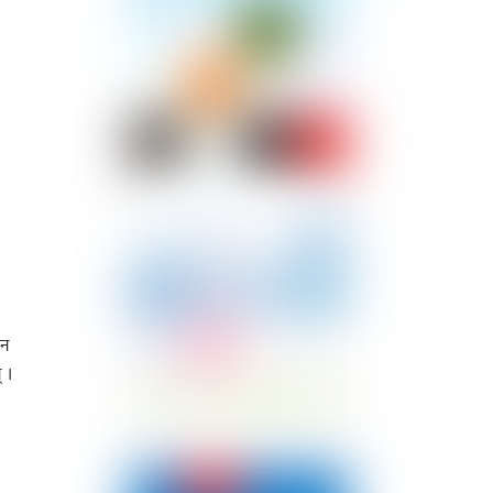
िन
 ।