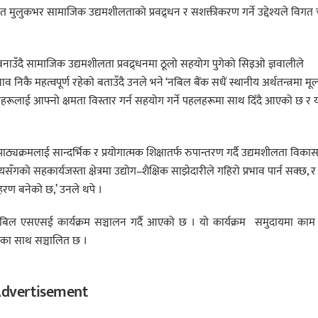
 मुलुकभर सामाजिक उद्यमशीलताको प्रवद्र्धन र सशक्तीकरण गर्ने उद्देश्यले विगत 
उँदै सामाजिक उद्यमशीलता प्रवद्र्धनमा ठूलो सहयोग पुगेको सिइओ ज्ञवालीले
ै महत्वपूर्ण रहेको बताउँदै उनले भने ‘नबिल बैंक सधैं स्थानीय अर्थतन्त्रमा मूल
उद्यमीहरूलाई आफ्नो क्षमता विस्तार गर्न सहयोग गर्ने पहलहरूमा साथ दिँदै आएको छ र
 पाठ्यक्रमलाई सान्दर्भिक र प्रयोगात्मक शिक्षातर्फ रुपान्तरण गर्दै उद्यमशीलता विका
गको सहकार्यजस्ता क्षेत्रमा उद्योग–शैक्षिक साझेदारीले गहिरो प्रभाव पार्न सक्छ, र
हरण बनेको छ,’ उनले थपे ।
 नबिल एसएसई कार्यक्रम सञ्चालन गर्दै आएको छ । यो कार्यक्रम समुदायमा काम ग
्यका साथ सञ्चालित छ ।
dvertisement