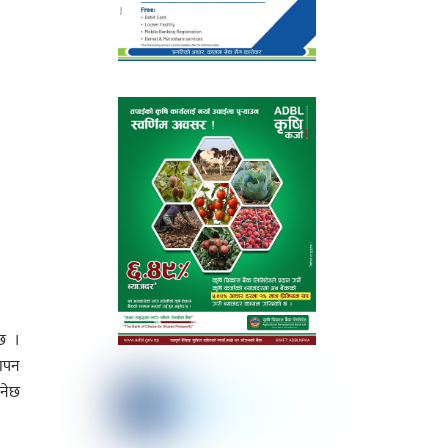
छ ।
थापन
ुनेछ