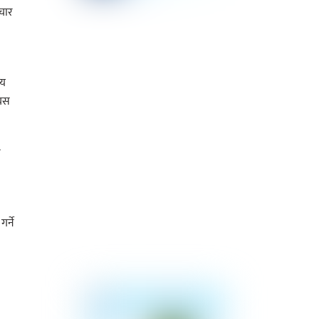
चार
्य
 यस
स
र्ने