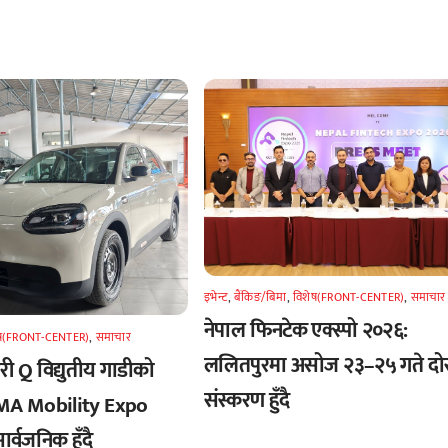
इभेन्ट
,
बैंकिङ/बिमा
,
विशेष(FRONT-CENTER)
,
समाचार
नेपाल फिनटेक एक्स्पो २०२६:
ेष(FRONT-CENTER)
,
समाचार
ललितपुरमा असोज २३–२५ गते दोस्
री Q विद्युतीय गाडीको
संस्करण हुँदै
AIMA Mobility Expo
र्वजनिक हुँदै