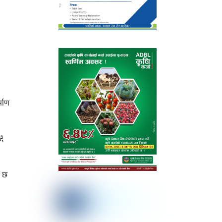
्माण
दै
ो छ