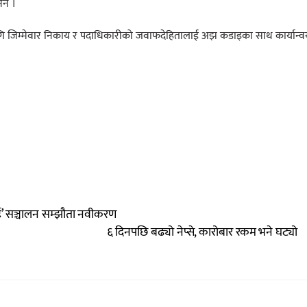
भने ।
ि जिम्मेवार निकाय र पदाधिकारीको जवाफदेहितालाई अझ कडाइका साथ कार्यान्
सई’ सञ्चालन सम्झौता नवीकरण
६ दिनपछि बढ्यो नेप्से, कारोबार रकम भने घट्यो