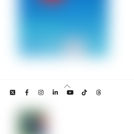
Back
Twitter
Facebook
Instagram
Linkedin
YouTube
Tiktok
Threads
To
Top