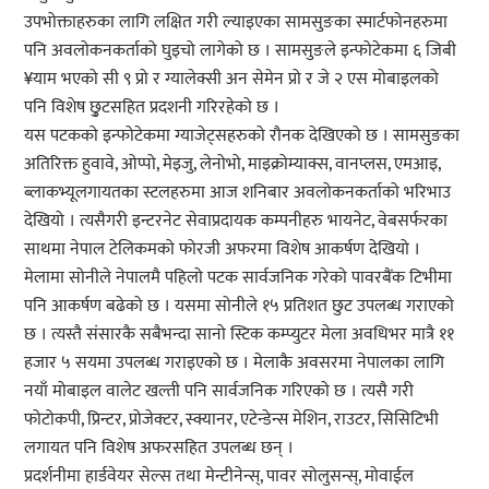
उपभोक्ताहरुका लागि लक्षित गरी ल्याइएका सामसुङका स्मार्टफोनहरुमा
पनि अवलोकनकर्ताको घुइचो लागेको छ । सामसुङले इन्फोटेकमा ६ जिबी
¥याम भएको सी ९ प्रो र ग्यालेक्सी अन सेमेन प्रो र जे २ एस मोबाइलको
पनि विशेष छु्टसहित प्रदशनी गरिरहेको छ ।
यस पटकको इन्फोटेकमा ग्याजेट्सहरुको रौनक देखिएको छ । सामसुङका
अतिरिक्त हुवावे, ओप्पो, मेइजु, लेनोभो, माइक्रोम्याक्स, वानप्लस, एमआइ,
ब्लाकभ्यूलगायतका स्टलहरुमा आज शनिबार अवलोकनकर्ताको भरिभाउ
देखियो । त्यसैगरी इन्टरनेट सेवाप्रदायक कम्पनीहरु भायनेट, वेबसर्फरका
साथमा नेपाल टेलिकमको फोरजी अफरमा विशेष आकर्षण देखियो ।
मेलामा सोनीले नेपालमै पहिलो पटक सार्वजनिक गरेको पावरबैंक टिभीमा
पनि आकर्षण बढेको छ । यसमा सोनीले १५ प्रतिशत छुट उपलब्ध गराएको
छ । त्यस्तै संसारकै सबैभन्दा सानो स्टिक कम्प्युटर मेला अवधिभर मात्रै ११
हजार ५ सयमा उपलब्ध गराइएको छ । मेलाकै अवसरमा नेपालका लागि
नयाँ मोबाइल वालेट खल्ती पनि सार्वजनिक गरिएको छ । त्यसै गरी
फोटोकपी, प्रिन्टर, प्रोजेक्टर, स्क्यानर, एटेन्डेन्स मेशिन, राउटर, सिसिटिभी
लगायत पनि विशेष अफरसहित उपलब्ध छन् ।
प्रदर्शनीमा हार्डवेयर सेल्स तथा मेन्टीनेन्स्, पावर सोलुसन्स्, मोवाईल