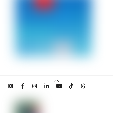
Back
Twitter
Facebook
Instagram
Linkedin
YouTube
Tiktok
Threads
To
Top