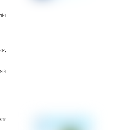
रयोग
 तर,
रेको
ाधार