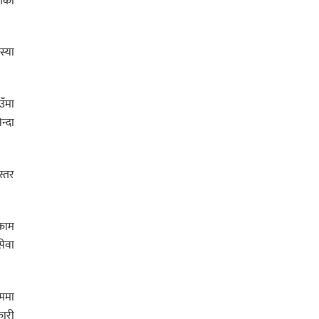
गेको
स्या
उँमा
न्दा
स्तर
 काम
सेवा
रममा
कारी