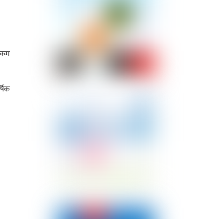
न कम
्षिक