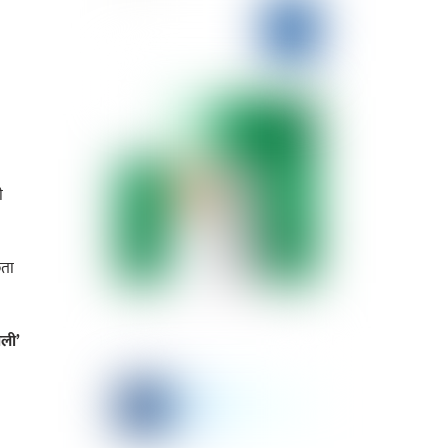
ी
छता
ाली’