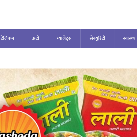
टेलिकम
अटाे
ग्याजेट्स
सेक्युरिटी
स्वास्थ्य