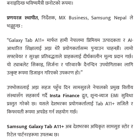
बनाइदिन्छ भविष्यमैत्री छनोटको रूपमा।
प्रणयरत्न स्थापीत
, निर्देशक, MX Business, Samsung Nepal ले
भन्नुहुन्छ :
“Galaxy Tab A11+ मार्फत हामी नेपालमा प्रिमियम उत्पादकता र AI-
आधारित शिक्षालाई अझ धेरै प्रयोगकर्तासम्म पुर्‍याउन चाहन्छौं। लामो
सफ्टवेयर र सुरक्षा प्रतिवद्धताले ग्राहकलाई दीर्घकालीन मूल्य प्रदान गर्छ।
यो ट्याबलेट सिकाइ, सिर्जना र परिवारकै दैनन्दिन उपयोगिताका लागि
उत्कृष्ट रूपमा डिजाइन गरिएको उपकरण हो।”
उपभोक्तालाई अझ सहज पहुँच दिन सामसुङले नेपालको प्रमुख वित्तीय
संस्थासँग सहकार्य गर्दै
Insta Finance
द्रुत, शून्य-व्याज EMI सुविधा
प्रस्तुत गरेको छ। यसले देशभरका प्रयोगकर्तालाई Tab A11+ सजिलै र
किफायती रूपमा अपग्रेड गर्न सहयोग गर्छ।
Samsung Galaxy Tab A11+
अब देशभरका अधिकृत सामसुङ स्टोर र
रिटेल पार्टनरहरूमा उपलब्ध छ।