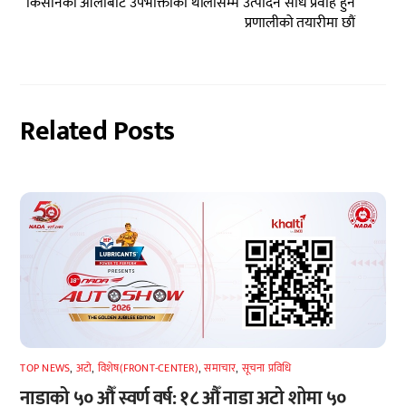
किसानको आलीबाट उपभोक्ताको थालीसम्म उत्पादन सीधै प्रवाह हुने
प्रणालीको तयारीमा छौं
Related Posts
TOP NEWS
,
अटाे
,
विशेष(FRONT-CENTER)
,
समाचार
,
सूचना प्रविधि
नाडाको ५० औँ स्वर्ण वर्ष: १८ औँ नाडा अटो शोमा ५०