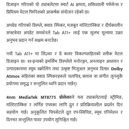
डिजाइन गरिएको यो ट्याबलेटमा स्मार्ट AI क्षमता, शक्तिशाली पर्फमेन्स र
प्रिमियम मेटल फिनिशको आकर्षक संयोजन रहेको छ।
अपग्रेड गरिएको डिस्प्ले, क्वाड स्पिकर, मजबुत मल्टिटास्किङ र दीर्घकालीन
सफ्टवेयर अपडेट समर्थनले Tab A11+ लाई एक सुलभ मूल्यमा उन्नत
अनुभव प्रदान गर्न सक्षम बनाउँछ।
नयाँ Tab A11+ मा सिल्भर र ग्रे कलर विकल्पसहितको स्लीक मेटल
डिजाइन छ। ११-इन्चको इमर्सिभ डिस्प्लेले मनोरञ्जन, अनलाइन अध्ययन र
उत्पादकतामा स्मूथ स्क्रोलिंग तथा उत्कृष्ट भिजुअल अनुभव दिन्छ।
Dolby
Atmos
सहितका क्वाड स्पिकरहरूले चलचित्र, क्लास वा संगीत जुनसुकै
प्रयोगमा समृद्ध र सन्तुलित ध्वनि प्रदान गर्छन्।
4nm MediaTek MT8775
प्रोसेसर
ले यस ट्याबलेटलाई स्ट्रीमिङ,
मल्टिटास्किङ र लर्निङ एप्सका लागि द्रुत र प्रतिक्रियाशील प्रदर्शन दिन
सहयोग गर्छ। अनुकूलित चिपसेटले द्रुत एप-स्विचिङ, स्मूथ एनिमेशन र
दिनभर सन्तुलित पावर उपयोग सुनिश्चित गर्छ।