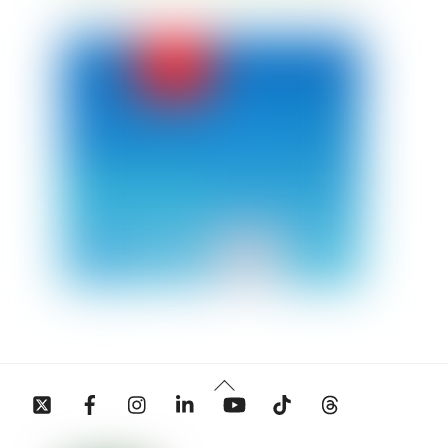
Back
Twitter
Facebook
Instagram
Linkedin
YouTube
Tiktok
Threads
To
Top