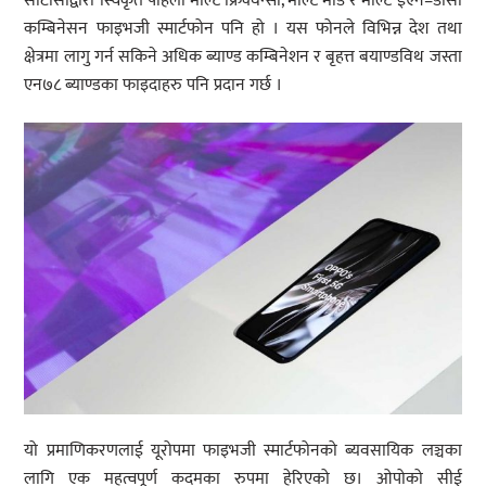
सीटीसीद्वारा स्विकृत पहिलो मल्टि फ्रिक्वेन्सी, मल्टि मोड र मल्टि ईएन–डीसी
कम्बिनेसन फाइभजी स्मार्टफोन पनि हो । यस फोनले विभिन्न देश तथा
क्षेत्रमा लागु गर्न सकिने अधिक ब्याण्ड कम्बिनेशन र बृहत्त बयाण्डविथ जस्ता
एन७८ ब्याण्डका फाइदाहरु पनि प्रदान गर्छ ।
यो प्रमाणिकरणलाई यूरोपमा फाइभजी स्मार्टफोनको ब्यवसायिक लञ्चका
लागि एक महत्वपूर्ण कदमका रुपमा हेरिएको छ। ओपोको सीई