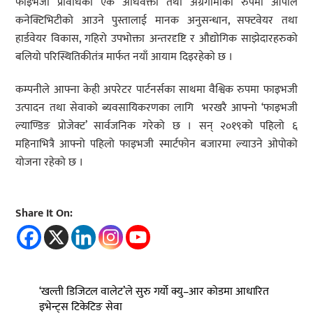
फाइभजी प्रविधिको एक अधिवक्ता तथा अग्रगामीका रुपमा ओपोले
कनेक्टिभिटीको आउने पुस्तालाई मानक अनुसन्धान, सफ्टवेयर तथा
हार्डवेयर विकास, गहिरो उपभोक्ता अन्तरदृष्टि र औद्योगिक साझेदारहरुको
बलियो परिस्थितिकीतंत्र मार्फत नयाँ आयाम दिइरहेको छ ।
कम्पनीले आफ्ना केही अपरेटर पार्टनर्सका साथमा वैश्विक रुपमा फाइभजी
उत्पादन तथा सेवाको ब्यवसायिकरणका लागि भरखरै आफ्नो ‘फाइभजी
ल्याण्डिङ प्रोजेक्ट’ सार्वजनिक गरेको छ । सन् २०१९को पहिलो ६
महिनाभित्रै आफ्नो पहिलो फाइभजी स्मार्टफोन बजारमा ल्याउने ओपोको
योजना रहेको छ ।
Share It On:
‘खल्ती डिजिटल वालेट’ले सुरु गर्यो क्यु–आर कोडमा आधारित
इभेन्ट्स टिकेटिङ सेवा