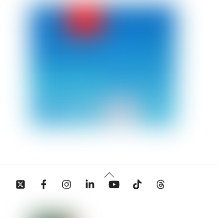
Back
Twitter
Facebook
Instagram
Linkedin
YouTube
Tiktok
Threads
To
Top