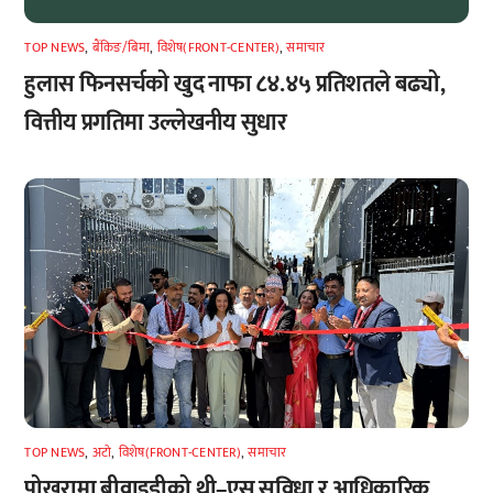
TOP NEWS
,
बैंकिङ/बिमा
,
विशेष(FRONT-CENTER)
,
समाचार
हुलास फिनसर्चको खुद नाफा ८४.४५ प्रतिशतले बढ्यो,
वित्तीय प्रगतिमा उल्लेखनीय सुधार
TOP NEWS
,
अटाे
,
विशेष(FRONT-CENTER)
,
समाचार
पोखरामा बीवाइडीको थ्री–एस सुविधा र आधिकारिक