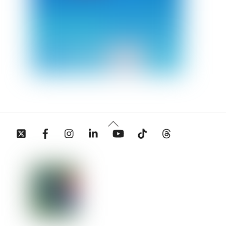
Back
Twitter
Facebook
Instagram
Linkedin
YouTube
Tiktok
Threads
To
Top