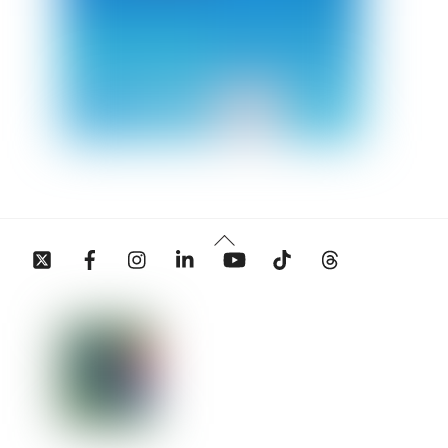
Back
Twitter
Facebook
Instagram
Linkedin
YouTube
Tiktok
Threads
To
Top