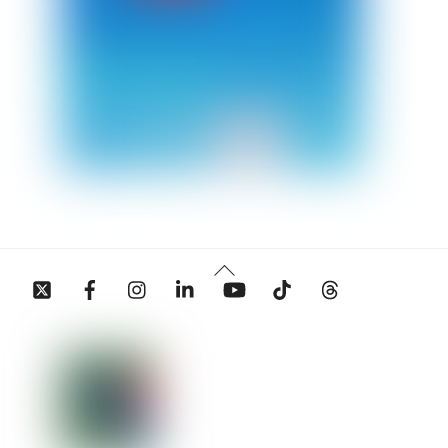
Back
Twitter
Facebook
Instagram
Linkedin
YouTube
Tiktok
Threads
To
Top