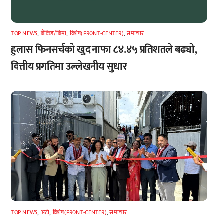
TOP NEWS
,
बैंकिङ/बिमा
,
विशेष(FRONT-CENTER)
,
समाचार
हुलास फिनसर्चको खुद नाफा ८४.४५ प्रतिशतले बढ्यो,
वित्तीय प्रगतिमा उल्लेखनीय सुधार
TOP NEWS
,
अटाे
,
विशेष(FRONT-CENTER)
,
समाचार