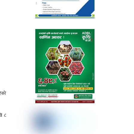
रेको
खि ८