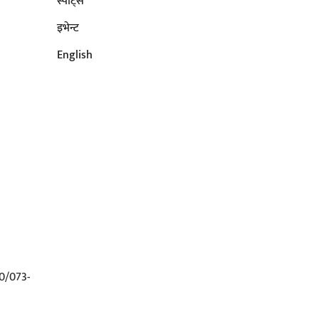
स्पोर्ट्स
इभेन्ट
English
0/073-