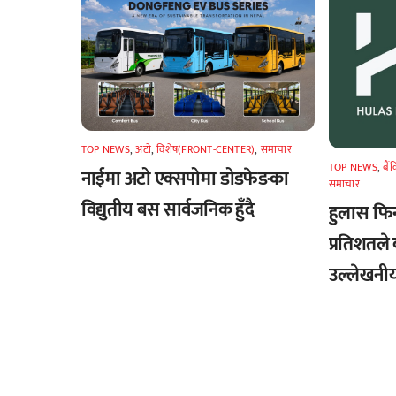
TOP NEWS
,
अटाे
,
विशेष(FRONT-CENTER)
,
समाचार
TOP NEWS
,
बैं
नाईमा अटो एक्सपोमा डोडफेङका
समाचार
विद्युतीय बस सार्वजनिक हुँदै
हुलास फि
प्रतिशतले 
उल्लेखनीय