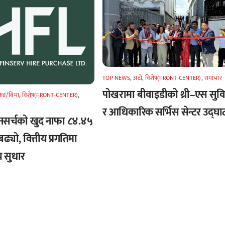
TOP NEWS
,
अटाे
,
विशेष(FRONT-CENTER)
,
समाचार
पोखरामा बीवाइडीको थ्री–एस सुव
किङ/बिमा
,
विशेष(FRONT-CENTER)
,
र आधिकारिक सर्भिस सेन्टर उद्घा
नसर्चको खुद नाफा ८४.४५
बढ्यो, वित्तीय प्रगतिमा
 सुधार