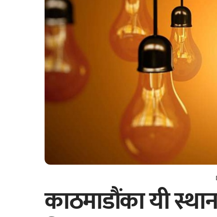
काठमाडौंका यी स्थान