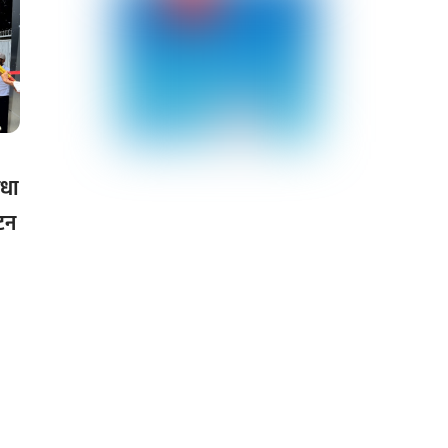
िधा
टन