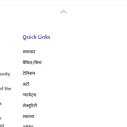
Back
To
Top
Quick Links
समाचार
बैंकिङ/बिमा
टेलिकम
unity
अटाे
of the
ग्याजेट्स
s
सेक्युरिटी
s
स्वास्थ्य
n
ent