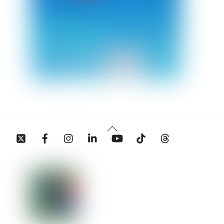
Back
Twitter
Facebook
Instagram
Linkedin
YouTube
Tiktok
Threads
To
Top