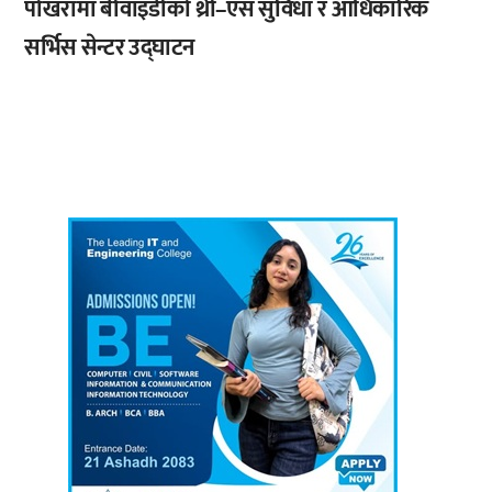
पोखरामा बीवाइडीको थ्री–एस सुविधा र आधिकारिक
सर्भिस सेन्टर उद्घाटन