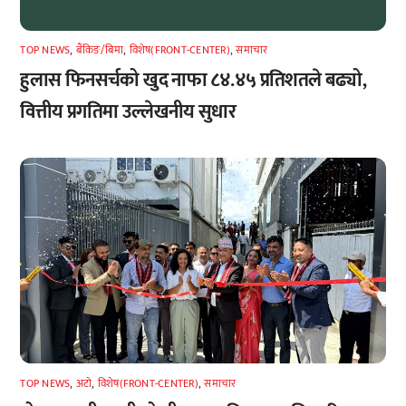
TOP NEWS
,
बैंकिङ/बिमा
,
विशेष(FRONT-CENTER)
,
समाचार
हुलास फिनसर्चको खुद नाफा ८४.४५ प्रतिशतले बढ्यो,
वित्तीय प्रगतिमा उल्लेखनीय सुधार
TOP NEWS
,
अटाे
,
विशेष(FRONT-CENTER)
,
समाचार