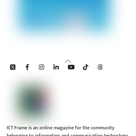
Back
Twitter
Facebook
Instagram
Linkedin
YouTube
Tiktok
Threads
To
Top
ICT Frame is an online magazine for the community
belonging to information and communication technology