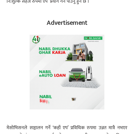
नि:शुल्क सहज रुपमा एप प्रयोग गर्न पाउनु हुने छ ।’
Advertisement
मेसोभिसनले सञ्चालन गर्ने ‘कहाँ एप’ प्रविधिक रुपमा उन्नत मात्रै नभएर