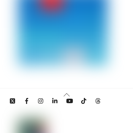
Back
Twitter
Facebook
Instagram
Linkedin
YouTube
Tiktok
Threads
To
Top