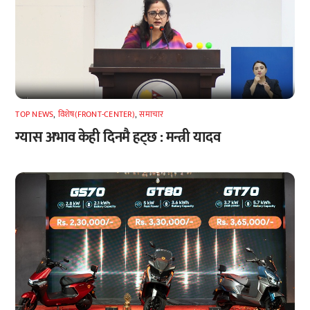
TOP NEWS
,
विशेष(FRONT-CENTER)
,
समाचार
ग्यास अभाव केही दिनमै हट्छ : मन्त्री यादव