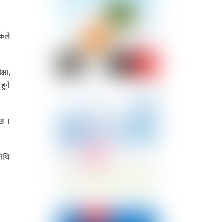
ंकले
्षा,
हुने
 छ ।
निधि