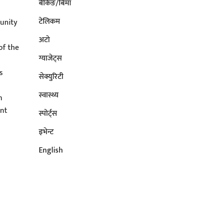
बैंकिङ/बिमा
टेलिकम
unity
अटाे
of the
ग्याजेट्स
s
सेक्युरिटी
s
स्वास्थ्य
n
ent
स्पोर्ट्स
इभेन्ट
English