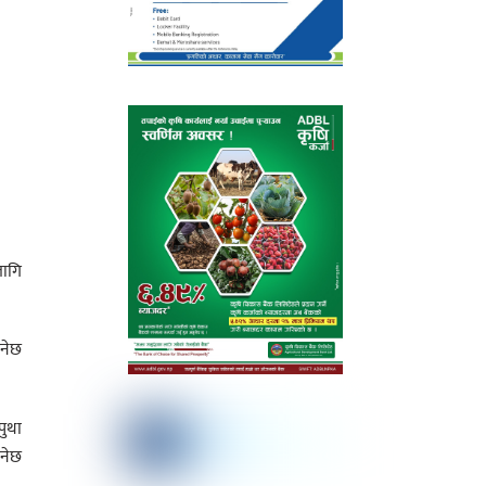
लागि
हनेछ
पुथा
ुनेछ