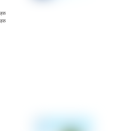
ीहरु
ीहरु