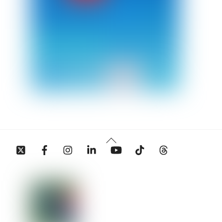
Back
Twitter
Facebook
Instagram
Linkedin
YouTube
Tiktok
Threads
To
Top