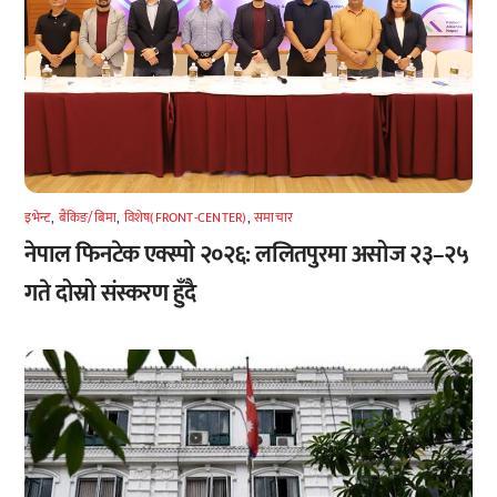
इभेन्ट
,
बैंकिङ/बिमा
,
विशेष(FRONT-CENTER)
,
समाचार
नेपाल फिनटेक एक्स्पो २०२६: ललितपुरमा असोज २३–२५
गते दोस्रो संस्करण हुँदै