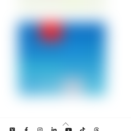
Back
Twitter
Facebook
Instagram
Linkedin
YouTube
Tiktok
Threads
To