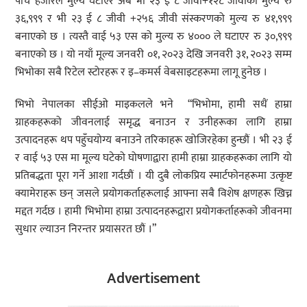
पाँच हजारले मुल्य घटाएर अब भी २३ ई ८ जीवी+१२८ जीवीको मुल्य रु
३६,९९९ र भी २३ ई ८ जीवी +२५६ जीवी संस्करणको मुल्य रु ४१,९९९
बनाएको छ । त्यस्तै वाई ५३ एस को मुल्य रु ४००० ले घटाएर रु ३०,९९९
बनाएको छ । यो नयाँ मूल्य जनवरी ०१, २०२३ देखि जनवरी ३१, २०२३ सम्म
भिभोका सबै रिटेल स्टोरहरू र इ–कमर्स वेबसाइटहरूमा लागू हुनेछ ।
भिभो नेपालका सीईओ माइकलले भने “भिभोमा, हामी सधैं हाम्रा
ग्राहकहरूको जीवनलाई समृद्ध बनाउन र उनीहरूका लागि हाम्रा
उत्पादनहरू थप पहुँचयोग्य बनाउने तरिकाहरू खोजिरहेका हुन्छौं । भी २३ ई
र वाई ५३ एस मा मूल्य घटेको घोषणाद्वारा हामी हाम्रा ग्राहकहरूका लागि यो
प्रतिबद्धता पूरा गर्ने आशा गर्दछौं । यी दुबै लोकप्रिय स्मार्टफोनहरूमा उत्कृष्ट
क्यामेराहरू छन् जसले प्रयोगकर्ताहरूलाई आफ्ना सबै विशेष क्षणहरू खिच्न
मद्दत गर्दछ । हामी भिभोमा हाम्रा उत्पादनहरूद्वारा प्रयोगकर्ताहरूको जीवनमा
सुधार ल्याउन निरन्तर प्रयासरत छौं ।”
Advertisement