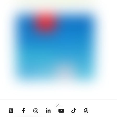
Back
Twitter
Facebook
Instagram
Linkedin
YouTube
Tiktok
Threads
To