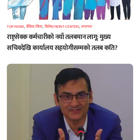
TOP NEWS
,
बैंकिङ/बिमा
,
विशेष(FRONT-CENTER)
,
समाचार
राष्ट्रसेवक कर्मचारीको नयाँ तलबमान लागू: मुख्य
सचिवदेखि कार्यालय सहयोगीसम्मको तलब कति?