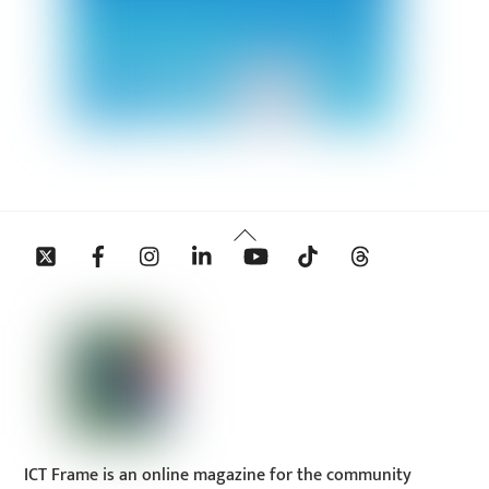
Back
Twitter
Facebook
Instagram
Linkedin
YouTube
Tiktok
Threads
To
Top
ICT Frame is an online magazine for the community