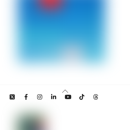
Back
Twitter
Facebook
Instagram
Linkedin
YouTube
Tiktok
Threads
To
Top