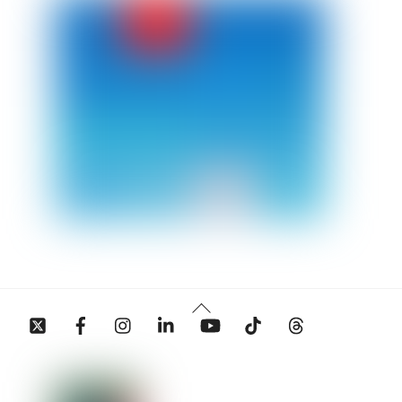
Back
Twitter
Facebook
Instagram
Linkedin
YouTube
Tiktok
Threads
To
Top