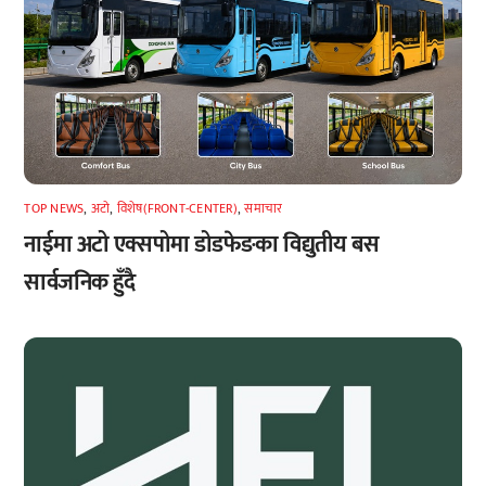
TOP NEWS
,
अटाे
,
विशेष(FRONT-CENTER)
,
समाचार
नाईमा अटो एक्सपोमा डोडफेङका विद्युतीय बस
सार्वजनिक हुँदै