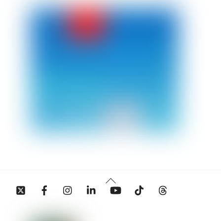
Back
Twitter
Facebook
Instagram
Linkedin
YouTube
Tiktok
Threads
To
Top