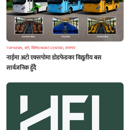
TOP NEWS
,
अटाे
,
विशेष(FRONT-CENTER)
,
समाचार
नाईमा अटो एक्सपोमा डोडफेङका विद्युतीय बस
सार्वजनिक हुँदै