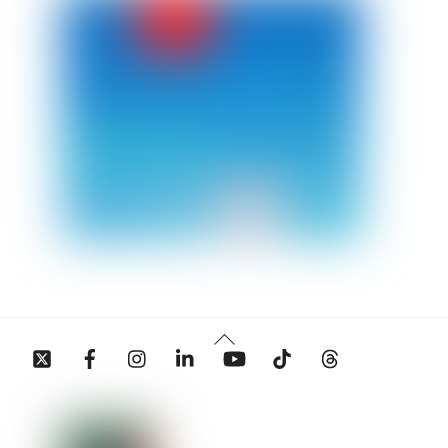
Back
Twitter
Facebook
Instagram
Linkedin
YouTube
Tiktok
Threads
To
Top