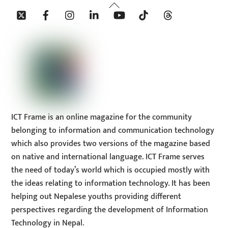
Back
Twitter
Facebook
Instagram
Linkedin
YouTube
Tiktok
Threads
To
Top
ICT Frame is an online magazine for the community
belonging to information and communication technology
which also provides two versions of the magazine based
on native and international language. ICT Frame serves
the need of today’s world which is occupied mostly with
the ideas relating to information technology. It has been
helping out Nepalese youths providing different
perspectives regarding the development of Information
Technology in Nepal.