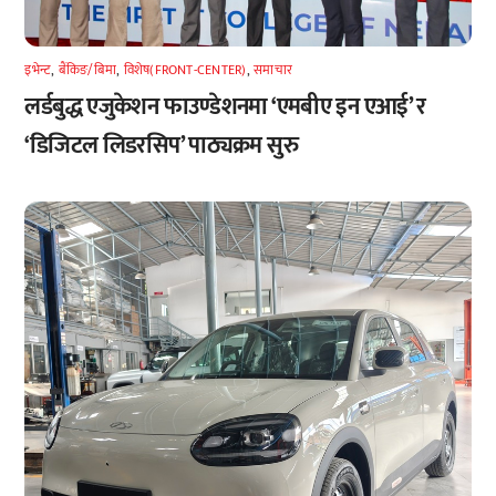
इभेन्ट
,
बैंकिङ/बिमा
,
विशेष(FRONT-CENTER)
,
समाचार
लर्डबुद्ध एजुकेशन फाउण्डेशनमा ‘एमबीए इन एआई’ र
‘डिजिटल लिडरसिप’ पाठ्यक्रम सुरु