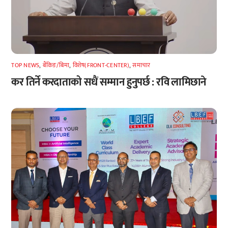
TOP NEWS
,
बैंकिङ/बिमा
,
विशेष(FRONT-CENTER)
,
समाचार
कर तिर्ने करदाताको सधैं सम्मान हुनुपर्छ : रवि लामिछाने