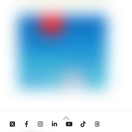
Back
Twitter
Facebook
Instagram
Linkedin
YouTube
Tiktok
Threads
To