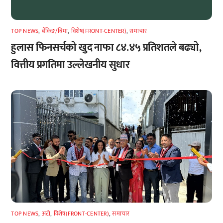
TOP NEWS
,
बैंकिङ/बिमा
,
विशेष(FRONT-CENTER)
,
समाचार
हुलास फिनसर्चको खुद नाफा ८४.४५ प्रतिशतले बढ्यो,
वित्तीय प्रगतिमा उल्लेखनीय सुधार
TOP NEWS
,
अटाे
,
विशेष(FRONT-CENTER)
,
समाचार