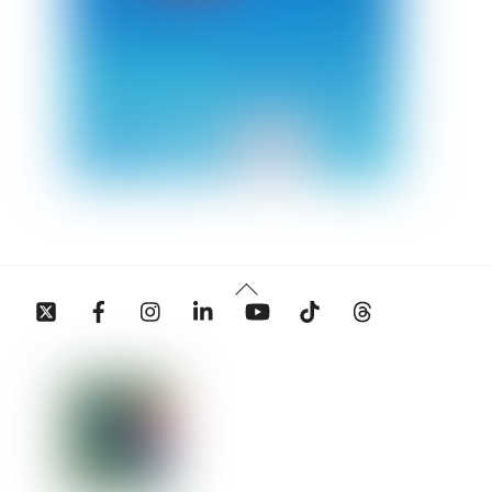
Back
Twitter
Facebook
Instagram
Linkedin
YouTube
Tiktok
Threads
To
Top