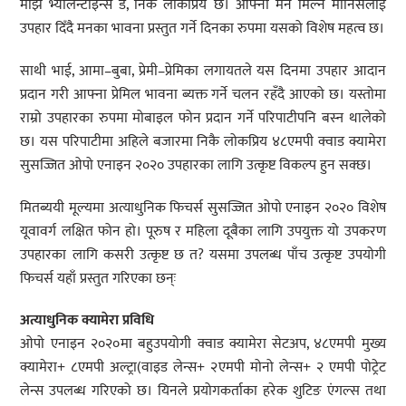
माझ भ्यालेन्टाइन्स डे, निकै लोकप्रिय छ। आफ्ना मन मिल्ने मानिसलाई
उपहार दिँदै मनका भावना प्रस्तुत गर्ने दिनका रुपमा यसको विशेष महत्व छ।
साथी भाई, आमा–बुबा, प्रेमी–प्रेमिका लगायतले यस दिनमा उपहार आदान
प्रदान गरी आफ्ना प्रेमिल भावना ब्यक्त गर्ने चलन रहँदै आएको छ। यस्तोमा
राम्रो उपहारका रुपमा मोबाइल फोन प्रदान गर्ने परिपाटीपनि बस्न थालेको
छ। यस परिपाटीमा अहिले बजारमा निकै लोकप्रिय ४८एमपी क्वाड क्यामेरा
सुसज्जित ओपो एनाइन २०२० उपहारका लागि उत्कृष्ट विकल्प हुन सक्छ।
मितब्ययी मूल्यमा अत्याधुनिक फिचर्स सुसज्जित ओपो एनाइन २०२० विशेष
यूवावर्ग लक्षित फोन हो। पूरुष र महिला दूबैका लागि उपयुक्त यो उपकरण
उपहारका लागि कसरी उत्कृष्ट छ त? यसमा उपलब्ध पाँच उत्कृष्ट उपयोगी
फिचर्स यहाँ प्रस्तुत गरिएका छन्ः
अत्याधुनिक क्यामेरा प्रविधि
ओपो एनाइन २०२०मा बहुउपयोगी क्वाड क्यामेरा सेटअप, ४८एमपी मुख्य
क्यामेरा+ ८एमपी अल्ट्रा(वाइड लेन्स+ २एमपी मोनो लेन्स+ २ एमपी पोट्रेट
लेन्स उपलब्ध गरिएको छ। यिनले प्रयोगकर्ताका हरेक शुटिङ एंगल्स तथा