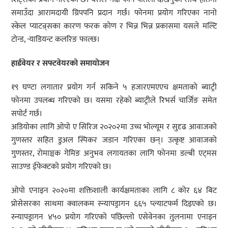
समाउँदा आरामदायी ग्रिपपनि प्रदान गर्छ। फोनमा प्रयोग गरिएका नानो
स्केल प्याटन्र्सका कारण फरक कोण र भिन्न भिन्न प्रकासमा यसले मल्टि
टोन्ड, -याडियन्ट कलरिङ फाल्छ।
हार्डवेयर र सफ्टवेयरको समायोजन
१९ घण्टा लगातार प्रयोग गर्न सकिने ५ हजारएमएएच क्षमताको ब्याट्री
फोनमा उपलब्ध गरिएको छ। यसमा रहेको ब्याट्रीले रिभर्स चार्जिङ समेत
सपोर्ट गर्छ।
अडियोका लागि ओपो ए सिरिज २०२०२मा उच्च भोल्यूम र सुदृढ आवाजको
गुणस्तर सहित डुअल स्पिकर जडान गरिएका छन्। उत्कृष्ट आवाजको
गुणस्तर, रोमाञ्चक गेमिङ अनुभव लगायतका लागि फोनमा डल्बी एट्मस
साउण्ड ईफेक्टको प्रयोग गरिएको छ।
ओपो एनाइन २०२०मा शक्तिशाली कार्यक्षमताका लागि ८ कोर ६४ बिट
प्रोसेसरका साथमा क्वालकम स्न्यापड्रागन ६६५ प्ल्याटफर्म दिइएको छ।
स्न्यापड्रागन ४५० प्रयोग गरिएको पछिल्लो एसेवेनका तुलनामा एनाइन