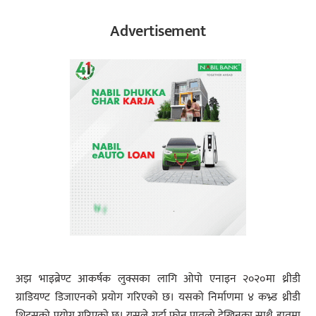
Advertisement
अझ भाइब्रेण्ट आकर्षक लुक्सका लागि ओपो एनाइन २०२०मा थ्रीडी
ग्राडियण्ट डिजाएनको प्रयोग गरिएको छ। यसको निर्माणमा ४ कभ्र्ड थ्रीडी
शिट्सको प्रयोग गरिएको छ। यसले गर्दा फोन पातलो देखिनुका साथै हातमा