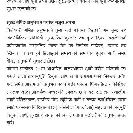
२०२०को सीपीयूमा ४० प्रतिशत सुदृढ छ भने यसको जीपीयूमा १००प्रतिशत
सुधार दिइएको छ।
सुदृढ गेमिङ अनुभव र पर्याप्त सञ्चय क्षमता
विशेषगरी गेमिङ अनुभवको कुरा गर्दा फोनमा दिइएको गेम बुस्ट २.०
एक्सिलिरेटर प्रविधिले सुदृढ फ्रेम बुस्ट र टच बुस्ट दिन्छ। यसले गर्दा
प्रयोगकर्ताले लाइटनिङ फास्ट गेम प्ले रेस्पोन्स पाउँछन्। फलतः टच
स्क्रिनका कारण हुने ढिलाइको समस्याको समाधान हुनुका साथै समग्र
गेमिङ अनुभवमै सुधार आउँछ।
फोनमा एण्ड्रोइड ९.०मा आधारित कलरओएस ६को प्रयोग गरिएको छ।
यसले ताजा दृष्यानुभुति दिनुका साथै लामो समयसम्मको निरन्तर प्रयोग
गर्दा समेत आरामदायी अनुभव प्रदान गर्छ। फोनमा फिंगरप्रिन्ट र फेसियल
अनलक जस्ता आकर्षक फिचरपनि उपलब्ध छन्। यस सञ्चालन प्रणालीमा
स्मार्ट एसिस्ट्यान्ट, राइडिङ मोड, म्यूजिक पार्टी र गेस्चर न्याभिगेसन जस्ता
स्मार्ट फञ्सन्सपनि दिइएका छन्। यसले प्रयोगकर्तालाई सहजताको अनुभूति
दिनुका साथै, सुरक्षा र समग्र फोनको क्षमतामा बढोत्तरीको अनुभव प्रदान
गर्छ।