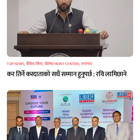
TOP NEWS
,
बैंकिङ/बिमा
,
विशेष(FRONT-CENTER)
,
समाचार
कर तिर्ने करदाताको सधैं सम्मान हुनुपर्छ : रवि लामिछाने