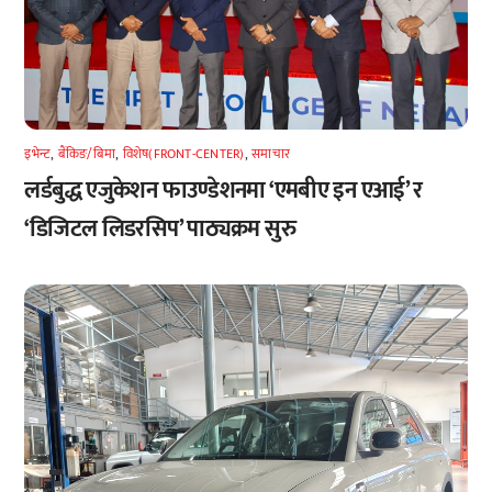
इभेन्ट
,
बैंकिङ/बिमा
,
विशेष(FRONT-CENTER)
,
समाचार
लर्डबुद्ध एजुकेशन फाउण्डेशनमा ‘एमबीए इन एआई’ र
‘डिजिटल लिडरसिप’ पाठ्यक्रम सुरु