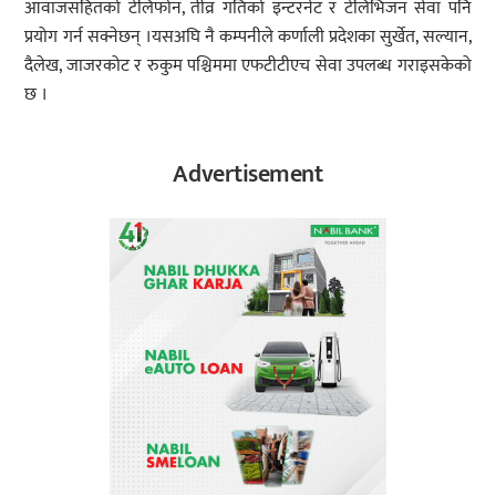
आवाजसहितको टेलिफोन, तीव्र गतिको इन्टरनेट र टेलिभिजन सेवा पनि
प्रयोग गर्न सक्नेछन् ।यसअघि नै कम्पनीले कर्णाली प्रदेशका सुर्खेत, सल्यान,
दैलेख, जाजरकोट र रुकुम पश्चिममा एफटीटीएच सेवा उपलब्ध गराइसकेको
छ ।
Advertisement