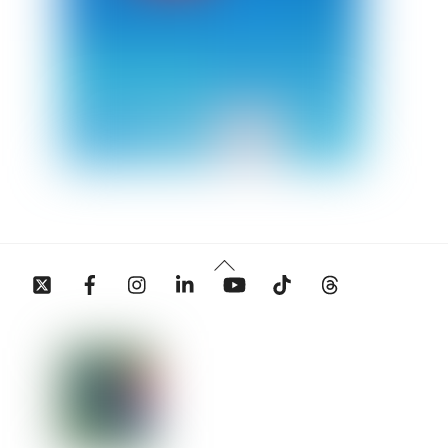
Back
Twitter
Facebook
Instagram
Linkedin
YouTube
Tiktok
Threads
To
Top