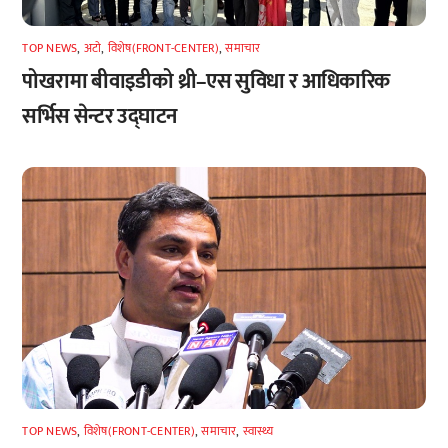
TOP NEWS
,
अटाे
,
विशेष(FRONT-CENTER)
,
समाचार
पोखरामा बीवाइडीको थ्री–एस सुविधा र आधिकारिक
सर्भिस सेन्टर उद्घाटन
TOP NEWS
,
विशेष(FRONT-CENTER)
,
समाचार
,
स्वास्थ्य