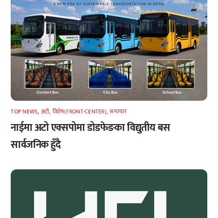
TOP NEWS
,
अटाे
,
विशेष(FRONT-CENTER)
,
समाचार
नाईमा अटो एक्सपोमा डोडफेङका विद्युतीय बस
सार्वजनिक हुँदै