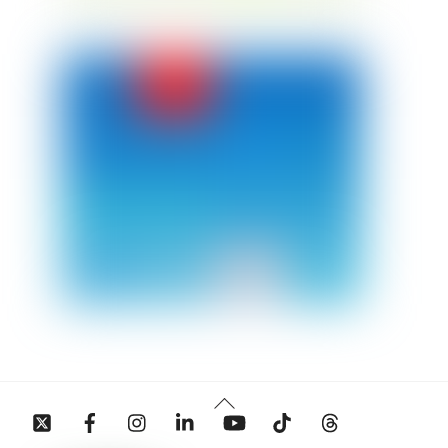
Back
Twitter
Facebook
Instagram
Linkedin
YouTube
Tiktok
Threads
To