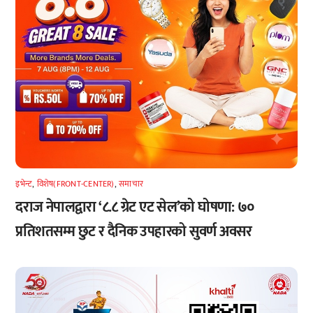
इभेन्ट
,
विशेष(FRONT-CENTER)
,
समाचार
दराज नेपालद्वारा ‘८.८ ग्रेट एट सेल’को घोषणा: ७०
प्रतिशतसम्म छुट र दैनिक उपहारको सुवर्ण अवसर