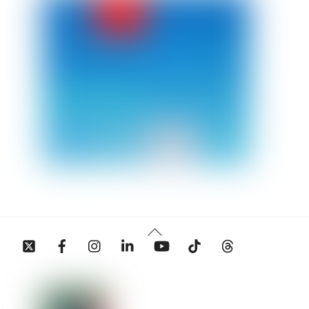
Back
Twitter
Facebook
Instagram
Linkedin
YouTube
Tiktok
Threads
To
Top