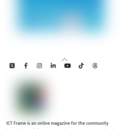
Back
Twitter
Facebook
Instagram
Linkedin
YouTube
Tiktok
Threads
To
Top
ICT Frame is an online magazine for the community