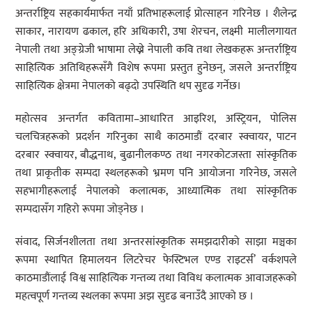
अन्तर्राष्ट्रिय सहकार्यमार्फत नयाँ प्रतिभाहरूलाई प्रोत्साहन गरिनेछ । शैलेन्द्र
साकार, नारायण ढकाल, हरि अधिकारी, उषा शेरचन, लक्ष्मी मालीलगायत
नेपाली तथा अङ्ग्रेजी भाषामा लेख्ने नेपाली कवि तथा लेखकहरू अन्तर्राष्ट्रिय
साहित्यिक अतिथिहरूसँगै विशेष रूपमा प्रस्तुत हुनेछन्, जसले अन्तर्राष्ट्रिय
साहित्यिक क्षेत्रमा नेपालको बढ्दो उपस्थिति थप सुदृढ गर्नेछ।
महोत्सव अन्तर्गत कवितामा–आधारित आइरिश, अस्ट्रियन, पोलिस
चलचित्रहरूको प्रदर्शन गरिनुका साथै काठमाडौं दरबार स्क्वायर, पाटन
दरबार स्क्वायर, बौद्धनाथ, बुढानीलकण्ठ तथा नगरकोटजस्ता सांस्कृतिक
तथा प्राकृतीक सम्पदा स्थलहरूको भ्रमण पनि आयोजना गरिनेछ, जसले
सहभागीहरूलाई नेपालको कलात्मक, आध्यात्मिक तथा सांस्कृतिक
सम्पदासँग गहिरो रूपमा जोड्नेछ ।
संवाद, सिर्जनशीलता तथा अन्तरसांस्कृतिक समझदारीको साझा मञ्चका
रूपमा स्थापित हिमालयन लिटरेचर फेस्टिभल एण्ड राइटर्स’ वर्कशपले
काठमाडौंलाई विश्व साहित्यिक गन्तव्य तथा विविध कलात्मक आवाजहरूको
महत्वपूर्ण गन्तव्य स्थलका रूपमा अझ सुदृढ बनाउँदै आएको छ ।