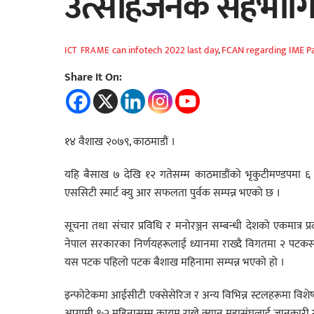
उत्साहजनक सहभागि
can infotech 2022 last day
,
FCAN regarding IME P
ICT FRAME
Share It On:
१४ वैशाख २०७९, काठमाडौं ।
यहि बैसाख ७ देखि १२ गतेसम्म काठमाडौंको भृकुटीमण्डपम
एससिटी स्मार्ट क्यु आर सफलता पुर्वक सम्पन्न भएको छ ।
सूचना तथा संचार प्रविधि र मनोरञ्जन सम्बन्धी देशको एकमात्र
नेपाल सरकारका निर्णयहरूलाई ध्यानमा राख्दै विगतमा २ पटकसम्म
यस पटक पहिलो पटक बैशाख महिनामा सम्पन्न भएको हो ।
इन्फोटेकमा आईसीटी एक्सेसेरिज र अन्य विभिन्न स्टलहरूमा वि
आगामी १-२ महिनासम्म कायम राख्ने क्यान महासंघलाई जानकारी