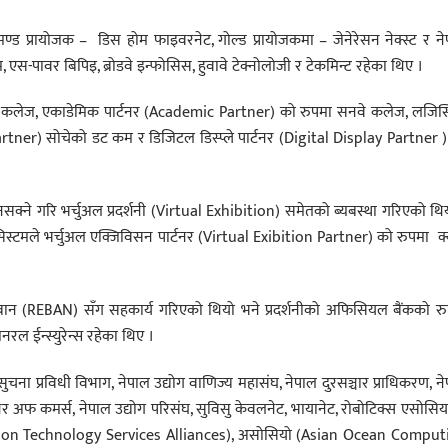
मण्ड प्रायोजक – डिस होम फाइवरनेट, गोल्ड प्रायोजकमा – जेनेरेसन नेक्स्ट र न
, एस-पावर बिपिइ, ब्रोडवे इन्फोसिस, हुवावे टेक्नोलोजी र टेकमिन्ट रहेका थिए ।
िका कलेज, एकाडेमिक पार्टनर (Academic Partner) को रुपमा सनवे कलेज, लजिस
rtner) सोचेको डट कम र डिजिटल डिस्प्ले पार्टनर (Digital Display Partner 
नसक्ने गरि भर्चुअल प्रदर्शनी (Virtual Exhibition) समेतको ब्यबस्था गरिएको थि
 सिस्टमले भर्चुअल एक्जिविसन पार्टनर (Virtual Exibition Partner) को रुपमा क
र्न रेबान (REBAN) सँग सहकार्य गरिएको थियो भने प्रदर्शनीको अफिसियल बैंकको र
ल ईन्स्युरेन्स रहेका थिए ।
ुचना प्रविधी विभाग, नेपाल उद्योग वाणिज्य महासंघ, नेपाल दुरसञ्चार प्राधिकरण, न
ाल चेम्बर अफ कमर्स, नेपाल उद्योग परिसंघ, सुविसु केवलनेट, भायानेट, रोबोटिक्स एसोस
ovation Technology Services Alliances), असोसियो (Asian Ocean Comput