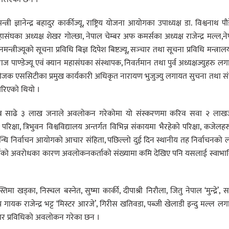
्ञानेन्द्र बहादुर कार्कीज्यू, राष्ट्रिय योजना आयोगका उपाध्यक्ष डा. विश्वनाथ पौ
महासंघका अध्यक्ष शेखर गोल्छा, नेपाल चेम्बर अफ कमर्सका अध्यक्ष राजेन्द्र मल्ल,न
्त्रीज्यूको सूचना प्रविधि बिज्ञ दिपेश बिष्टज्यू, सञ्‍चार तथा सूचना प्रविधि मन्त्रा
राज पाण्डेज्यू एवं क्यान महासंघका संस्थापक, निवर्तमान तथा पुर्व अध्यक्षज्युहरु ल
ायोजक एससिटीका प्रमुख कार्यकारी अधिकृत नारायण भुजुज्यु लगायत सुचना तथा स
 गरिएको थियो ।
 करिब साढे ३ लाख जनाले अवलोकन गरेकोमा यो संस्करणमा करिव सवा २ लाख
षा, त्रिभुवन विश्वविद्यालय अन्तर्गत विभिन्न संकायमा भैरहेको परिक्षा, कजेलह
्बन्धि निर्वाचन आयोगको आचार संहिता, पछिल्लो दुई दिन स्थानीय तह निर्वाचनको 
 दिन वर्षाको अवरोधका कारण अवलोकनकर्ताको संख्यामा कमि देखिए पनि यसलाई स्वाभ
खड्का, निस्चल बस्नेत, सुष्मा कार्की, दीपाश्री निरौला, जितु नेपाल ‘मुन्द्रे’, 
ाप गायक राजेन्द्र भट्ट ‘मिस्टर आरजे’, गिरीस खतिवडा, पब्जी खेलाडी इन्दु मल्ल ल
संचार प्रविधिको अवलोकन गरेका छन ।