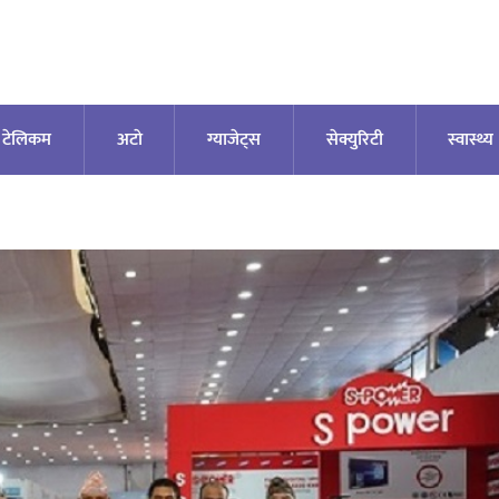
टेलिकम
अटाे
ग्याजेट्स
सेक्युरिटी
स्वास्थ्य