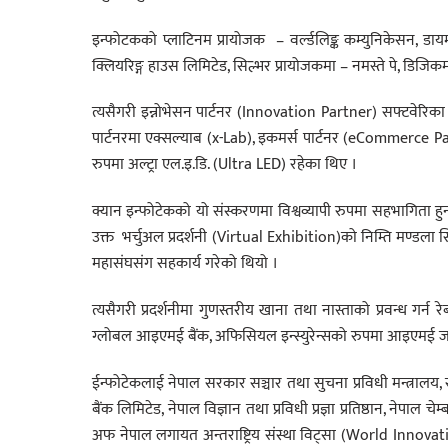
इन्फोटकको प्लाटिनम प्रायोजक – वर्ल्डलिङ्क कम्युनिकेसन, डाय
क्लियरिङ्ग हाउस लिमिटेड, सिल्भर प्रायोजकमा – नमस्ते पे, डिजिकम
त्यसैगरी इन्नोभेसन पार्टनर (Innovation Partner) सफ्टवेर
पार्टनरमा एक्सल्याब (x-Lab), इकमर्स पार्टनर (eCommerce Pa
रुपमा अल्ट्रा एल.इ.डि. (Ultra LED) रहेका थिए ।
क्यान इन्फोटेकको यो संस्करणमा विश्वव्यापी रुपमा सहभागिता हु
उक्त भर्चुअल प्रदर्शनी (Virtual Exhibition)को निम्ति मण्डला
महासंघसंग सहकार्य गरेको थियो ।
त्यसैगरी प्रदर्शनीमा गुणस्तरीय खाना तथा नास्ताको प्रवन्ध ग
ग्लोबल आइएमई बैंक, अफिसियल इन्स्युरेन्सको रुपमा आइएमई जनर
ईन्फोटेकलाई नेपाल सरकार सञ्चार तथा सुचना प्रविधी मन्त्रालय, स
बैंक लिमिटेड, नेपाल विज्ञान तथा प्रविधी प्रज्ञा प्रतिष्ठान, नेप
अफ नेपाल लगायत अन्तराष्ट्रिय संस्था विट्सा (World Inn