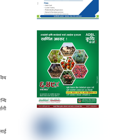
विथ
न्धि
्शनी
ूलाई