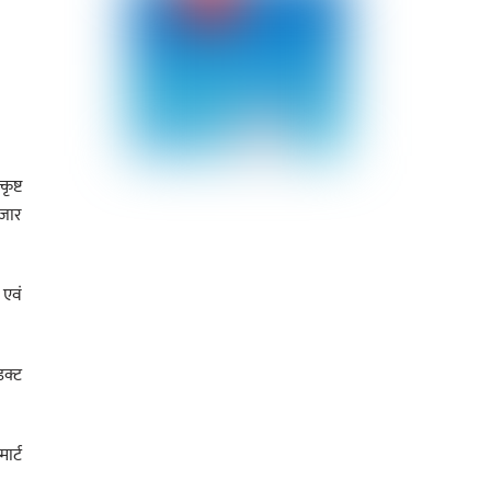
ृष्ट
हजार
 एवं
डक्ट
र्ट