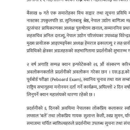
बैसाख ७ गते एक समारोहका विच सञ्चार तथा सूचना प्रविधि मन्त्री ज
नास्टका उपकुलपति डा. सुनिलबाबु श्रेष्ठ, नेपाल उद्योग बाणिज्य 
दूरसंचार प्राधिकरणका अध्यक्ष पुरुषोत्तम खनाल, सम्माननिय प्रधानमन
सहसचिव अनिल दत्तज्यु, नेपाल उद्योग परिसंघका उपाध्यक्ष विरेन्द्र
मुख्य प्रायोजक आइएमइपेका अध्यक्ष हेमराज ढकालज्यु र सह-प्र
प्रविधिको क्षेत्रका अग्रजहरुको सहभागितामा प्रदर्शनीको शुभारम्भ
२ वर्ष अगाडि सम्पन्न क्यान इन्फोटेकको २६ औं संस्करण
अवलोकनकर्ताले प्रदर्शनीको अवलोकन गरेका छन । एस.इ.इ.को परिक्
पूर्वबोर्ड परीक्षा (Peboard Exam), स्थानिय चुनाव तथा यस सम
राष्ट्रिय सभागृहमा मनोनयन दर्ता गर्ने कार्यक्रम, अघिल्लो २
लिनुपर्ने क्यान महासंघको धारणा रहेको छ ।
प्रदर्शनीको ६ दिनको अवधिमा नेपालका लोकप्रिय कलाकार स्वस्तिमा 
लम्साल ‘बले’ तथा लोकप्रिय गायक सुशान्त केसी, स्वप्न सुमन, र्य
समाजमा चर्चित ब्यक्तित्वहरुले प्रदर्शनीमा उपलब्ध सुचना तथा 