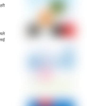
 हरी
ंघले
ालाई