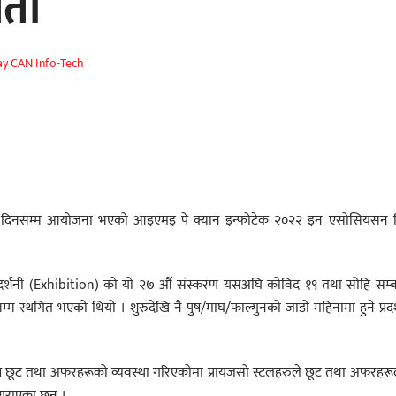
ता
ay CAN Info-Tech
ा ६ दिनसम्म आयोजना भएको आइएमइ पे क्यान इन्फोटेक २०२२ इन एसोसियसन 
 प्रदर्शनी (Exhibition) को यो २७ औं संस्करण यसअघि कोविद १९ तथा सोहि सम्ब
 स्थगित भएको थियो । शुरुदेखि नै पुष/माघ/फाल्गुनको जाडो महिनामा हुने प्रदर
शेष छूट तथा अफरहरूको व्यवस्था गरिएकोमा प्रायजसो स्टलहरुले छूट तथा अफरहर
 गराएका छन ।