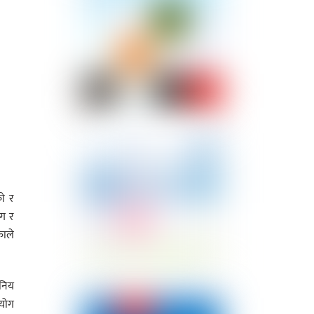
को र
ोग र
काले
दनिय
आयोग