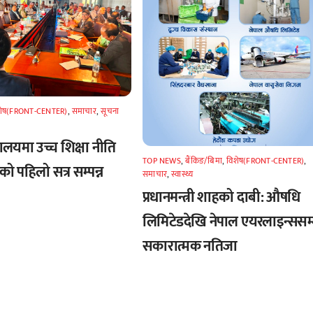
शेष(FRONT-CENTER)
,
समाचार
,
सूचना
्रालयमा उच्च शिक्षा नीति
TOP NEWS
,
बैंकिङ/बिमा
,
विशेष(FRONT-CENTER)
,
ो पहिलो सत्र सम्पन्न
समाचार
,
स्वास्थ्य
प्रधानमन्त्री शाहको दाबी: औषधि
लिमिटेडदेखि नेपाल एयरलाइन्ससम
सकारात्मक नतिजा