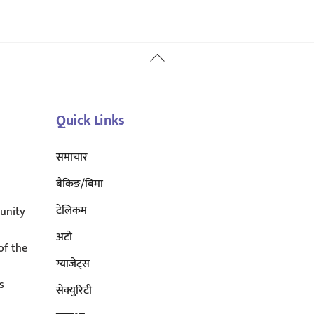
Back
To
Top
Quick Links
समाचार
बैंकिङ/बिमा
टेलिकम
unity
अटाे
of the
ग्याजेट्स
s
सेक्युरिटी
s