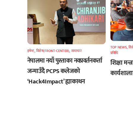
TOP NEWS
,
वि
इभेन्ट
,
विशेष(FRONT-CENTER)
,
समाचार
प्रविधि
नेपालमा नयाँ पुस्ताका नवप्रवर्तनकर्ता
शिक्षा मन्त
जन्माउँदै PCPS कलेजको
कार्यशालाक
‘Hack4Impact’ ह्याकाथन