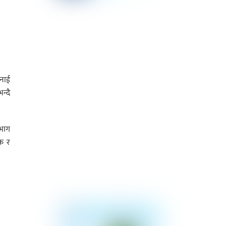
ुनाई
न्दै
िभाग
ंक र