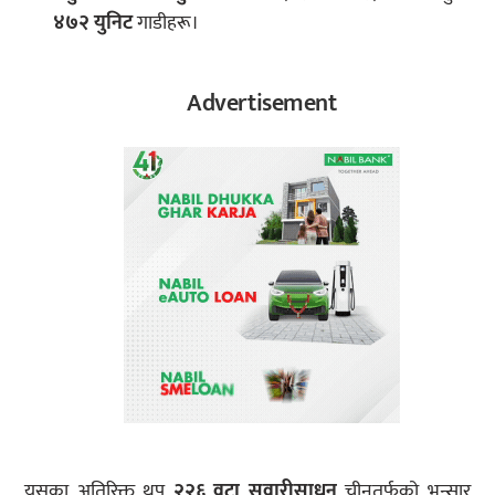
४७२ युनिट
गाडीहरू।
Advertisement
यसका अतिरिक्त थप
२२६ वटा सवारीसाधन
चीनतर्फको भन्सार