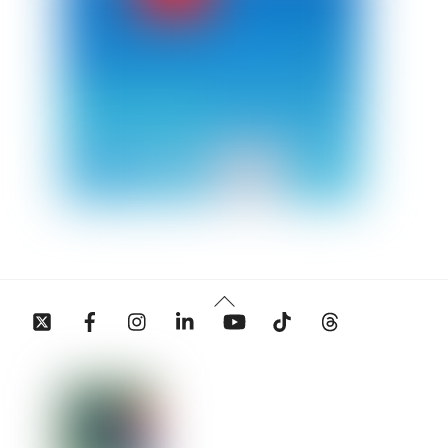
Back
Twitter
Facebook
Instagram
Linkedin
YouTube
Tiktok
Threads
To
Top