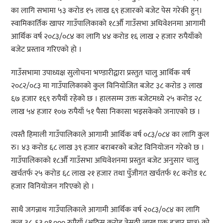
का लागि सभामा ५३ करोड १५ लाख ६९ हजारको बजेट पेस गरेकी हुन्।
स्वामिकार्तिक खापर गाउँपालिकाको १८औँ गाउँसभा अधिवेशनमा आगामी
आर्थिक वर्ष २०८३/०८४ का लागि ४४ करोड १६ लाख २ हजार रुपैयाँको
बजेट प्रस्ताव गरिएको हो ।
गाउँसभामा उपाध्यक्ष सुलोचना भण्डारीद्वारा प्रस्तुत चालु आर्थिक वर्ष
२०८२/०८३ मा गाउँपालिकाको कुल विनियोजित बजेट ३८ करोड ३ लाख
६७ हजार १६९ रुपैयाँ रहेको छ । हालसम्म उक्त बजेटमध्ये २५ करोड २८
लाख ५४ हजार १०७ रुपैयाँ ५१ पैसा निकासा भइसकेको जनाएको छ ।
त्यस्तै हिमाली गाउँपालिकाले आगामी आर्थिक वर्ष ०८३/०८४ का लागि कुल
रु। ४३ करोड ६८ लाख ३९ हजार बराबरको बजेट विनियोजन गरेको छ ।
गाउँपालिकाको १८औँ गाउँसभा अधिवेशनमा प्रस्तुत बजेट अनुसार चालु
खर्चतर्फ २५ करोड ६८ लाख २१ हजार तथा पुँजीगत खर्चतर्फ १८ करोड १८
हजार विनियोजन गरिएको हो ।
साथै जगन्नाथ गाउँपालिकाले आगामी आर्थिक वर्ष २०८३/०८४ का लागि
कुल ३८, ६३,०१,००० रुपैयाँ (अठ्ठिस करोड त्रेसठ्ठी लाख एक हजार मात्र) को