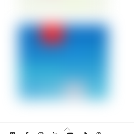
Back
Twitter
Facebook
Instagram
Linkedin
YouTube
Tiktok
Threads