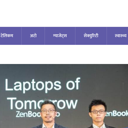
टेलिकम
अटाे
ग्याजेट्स
सेक्युरिटी
स्वास्थ्य