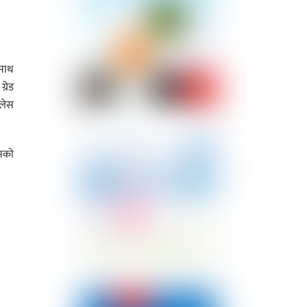
 साथ
्रेड
रलेस
यसको