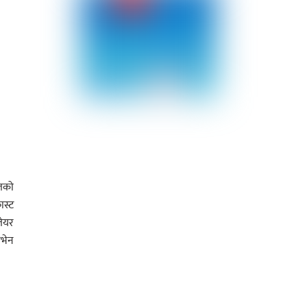
ेलको
ास्ट
लेयर
ेभेन