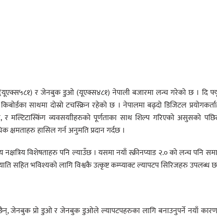
ुओ (यूएक्स५८१) र जेनबुक डुओ (यूएक्स४८१) नेपाली बजारमा लन्च गरेको छ । दि फ्
 किबोर्डका साथमा दोस्रो टचस्क्रिन रहेको छ । नेपालमा बढ्दो डिजिटल प्रयोगकर्ता
मरहरु, र मल्टिटास्किंग व्यवसयाीहरुको पूर्णताका साथ शिल्प गरिएको असुसको पछि
िक क्षमताहरु हासिल गर्न अनुमति प्रदान गर्दछ ।
क्षत्रिय विशेषताहरु पनि ल्याउँछ । यसमा नयाँ स्क्रीनप्याड २.० को लन्च पनि सम
ति सहित भविश्यको लागि विश्वकै उत्कृष्ट कम्प्याक्ट ल्यापटप सिरिजहरु उपलब्ध छ
छैन्, जेनबुक प्रो डुओ र जेनबुक डुओले ल्यापटपहरुका लागि बनाउनुपर्ने नयाँ कार