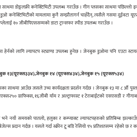
का साथमा डोङ्गलफ्री कनेक्टिभिटी उपलब्ध गराउँछ । गीग प्लसका साथमा पछिल्लो इन
डुओ कनेक्टिभिटीको मामलामा कुनै सम्झौतागर्न चाहँदैन्, त्यसैले गसमा दुईवटा यू
प्लेलाई १० जीबीपिएससम्मको डाटा ट्रान्सफर स्पीड उपलब्ध गराउँछ ।
ा हेर्नको लागि ल्यापटप स्ट्याण्ड उपलब्ध हुनेछ । जेनबुक डुओमा पनि एउटा स्ट
ज जेनबुक १३(यूएक्स३३४),जेनबुक १४ (यूएक्स४३४),जेनबुक १५ (यूएक्स५३४)
ा साथमा आउँछ जसले उच्च कार्यदक्षता प्रदर्शन गर्दछ । जेनबुक १३ मा ८ औं पुस्
क्स२५० ग्राफिक्स, १६जीबी र्याम र अल्ट्राफास्ट १ टेराबाईटको एसएसडी र गीगा
ने नयाँ समयको पातलो, हलुका र कम्प्याक्ट ल्यापटपहरुको प्रतिबिम्ब झल्काउ
जेल्स प्रदान गर्दछ । यसले गर्दा स्क्रीन टू बडि रेसियो ९५ प्रतिशतसम्म रहेको छ र 