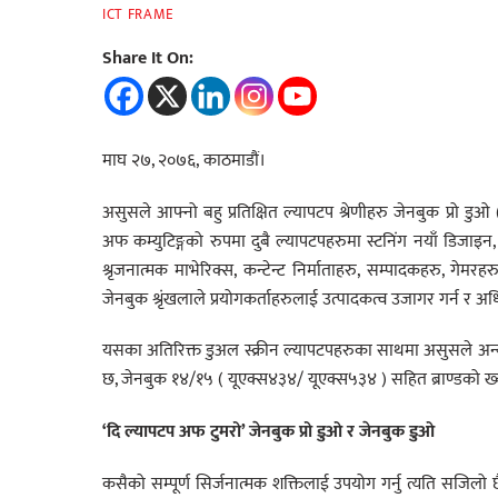
ICT FRAME
Share It On:
माघ २७, २०७६, काठमाडौं।
असुसले आफ्नो बहु प्रतिक्षित ल्यापटप श्रेणीहरु जेनबुक प्रो ड
अफ कम्युटिङ्गको रुपमा दुबै ल्यापटपहरुमा स्टनिंग नयाँ डिजाइन,
श्रृजनात्मक माभेरिक्स, कन्टेन्ट निर्माताहरु, सम्पादकहरु, गे
जेनबुक श्रृंखलाले प्रयोगकर्ताहरुलाई उत्पादकत्व उजागर गर्न र अध
यसका अतिरिक्त डुअल स्क्रीन ल्यापटपहरुका साथमा असुसले अन्य न
छ, जेनबुक १४/१५ ( यूएक्स४३४/ यूएक्स५३४ ) सहित ब्राण्डको ख्या
‘दि ल्यापटप अफ टुमरो’ जेनबुक प्रो डुओ र जेनबुक डुओ
कसैको सम्पूर्ण सिर्जनात्मक शक्तिलाई उपयोग गर्नु त्यति सजिलो 