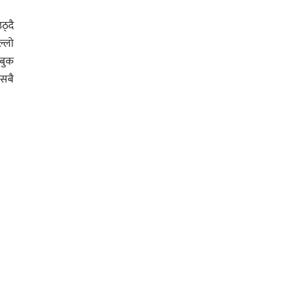
ठ्दै
ल्लो
नबुक
 सबै
कम,
कम,
कम,
कम,