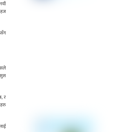
नयाँ
 सहज
ेसँग
जसले
असुस
छ, र
लहरु
रलाई