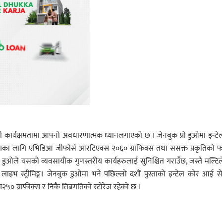
ार्यक्षमतामा आफ्नो अवधारणात्मक ध्यानलगाएको छ । जेनबुक प्रो डुओमा इन्ट
िंगका लागि एभिडिआ जीफोर्स आरटिएक्स २०६० ग्राफिक्स तथा ससक्त प्रकृतिको फ
ो डुओले यसको व्यवसायीक गुणस्तरीय कार्यहरुलाई सुनिश्चित गराउँछ, जस्तै मल्टि
ेम लाइभ स्ट्रीमिङ्ग। जेनबुक डुओमा भने पछिल्लो दशौं पुस्ताको इन्टेल कोर आई स
० ग्राफीक्स र निकै तिब्रगतिको स्टोरेज रहेको छ ।