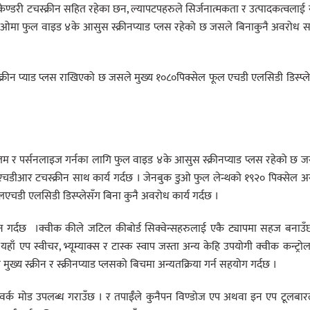
सेकेण्डरी टचस्क्रीन सहित रहेका छन, ल्यापटपहरुले सिर्जनात्मकता र उत्पादकत्वलाई 
प्रो डुओमा फुल वाइड ४के आसुस स्क्रीनप्याड प्लस रहेको छ जसले बिनाकुनै अवरोध
।
क्रीन प्याड प्लस राखिएको छ जसले मुख्य १०८०पिक्सेल फूल एचडी एलसिडी डिस्प्ल
च्चतम र पर्सनलाइज गर्नका लागि फुल वाइड ४के आसुस स्क्रीनप्याड प्लस रहेको छ 
डीआर टचस्क्रीन साथ कार्य गर्दछ । जेनबुक डुओ फुल लेन्थको १९२० पिक्सेल 
लएचडी एलसिडी डिस्प्लेसँग बिना कुनै अवरोध कार्य गर्दछ ।
न गर्दछ ।क्वीक कीले जटिल कीबोर्ड सिक्वेन्सहरुलाई एकै ट्यापमा सहज बनाउँ
 यहाँ एप स्वीचर, भ्यूम्याक्स र टास्क स्वाप जस्ता अन्य केहि उपयोगी क्वीक कन्ट्रो
्य स्क्रीन र स्क्रीनप्याड प्लसको बिचमा अन्यतक्रिया गर्न सहयोग गर्दछ ।
र्न वर्क मोड उपलब्ध गराउँछ । र तपाईँले कुनैपन विण्डोज एप अथवा इन एप टूलबा