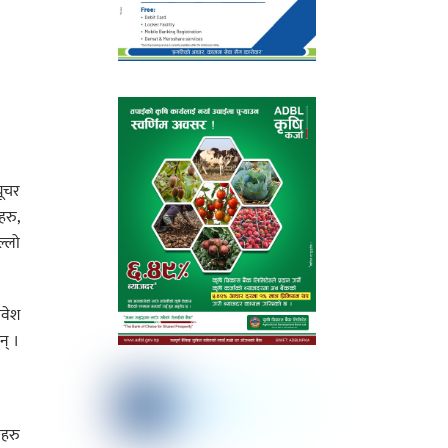
यूचर
हरु,
ल्लो
ावेश
न् ।
णहरु