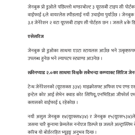
जेनबुक प्रो डुओले पछिल्लो थण्डरबोल्ट ३ यूएसबी टाइप सी पोर्ट
वाईफाई ६ले वायरलेस स्पीडलाई नयाँ उचाईमा पुर्याउँछ । जेनबुक 
३.१ जेनेरेशन २ वटा यूएसबी टाइप सी पोर्टहरु छन । जसले ४के डि
एसेसरिज
जेनबुक प्रो डुओका साथमा एउटा स्टायलस आउँछ भने उत्कृष्टरुपम
उपलब्ध हुनेछ भने ल्यापटप स्ट्याण्ड आउनेछ ।
स्क्रीनप्याड २.०का साथमा विश्वकै सबैभन्दा कम्प्याक्ट सिरि
टेन्थ जेनेरेशनको (यूएसक्स ३३४) माइक्रोसफ्ट अफिस एच एण्ड एसक
इन्टेल कोर आई सेभेन क्वाड कोर सिपियू, एनभिडिआ जीफोर्स एमए
क्लासको वाईफाई ६ रहेकोछ ।
नयाँ असुस जेनबुक १४(यूएक्स४३४) र जेनबुक १५(यूएस५३४)ले भ
जसमा चारै कुनामा फ्रेमलेस ननोएज डिस्प्ले छ जसले अल्ट्रास्लिम बे
करिब यो बोर्डररहित भ्यूइङ्ग अनुभव दिन्छ ।