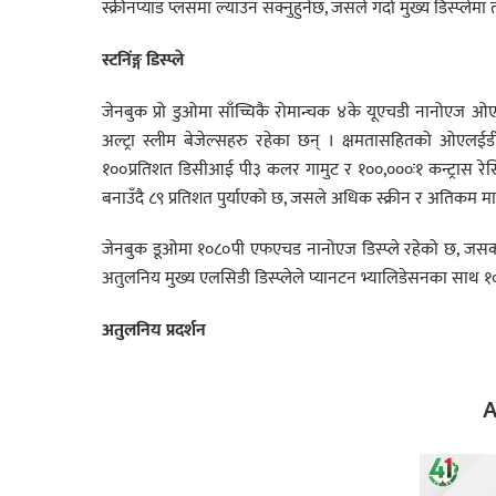
स्क्रीनप्याड प्लसमा ल्याउन सक्नुहुनेछ, जसले गर्दा मुख्य डिस्प्ल
स्टनिंङ्ग डिस्प्ले
जेनबुक प्रो डुओमा साँच्चिकै रोमान्चक ४के यूएचडी नानोएज 
अल्ट्रा स्लीम बेजेल्सहरु रहेका छन् । क्षमतासहितको ओएलईडी ट
१००प्रतिशत डिसीआई पी३ कलर गामुट र १००,०००ः१ कन्ट्रास रेसि
बनाउँदै ८९ प्रतिशत पुर्याएको छ, जसले अधिक स्क्रीन र अतिकम मात
जेनबुक डूओमा १०८०पी एफएचड नानोएज डिस्प्ले रहेको छ, जसको 
अतुलनिय मुख्य एलसिडी डिस्प्लेले प्यानटन भ्यालिडेसनका साथ 
अतुलनिय प्रदर्शन
A