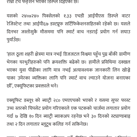
राम्रो टच फङ्शन भएको डिस्प्ले दिइएको छ।
यसको २४०x२४० पिक्सेलको १.३३ एचडी आईपीएस डिस्प्ले वाटर
रेजिस्टेन्ट तथा आईपी६७ डस्टप्रूफ सर्टिफिकेशनसहितको रहेको छ। यसले
दिनभर जस्तोसुकै मौसममा पनि स्मार्ट वाच नडराई प्रयोग गर्न सघाउ
पुर्याउँछ।
‘हाल ठूला शहरी क्षेत्रमा मात्र नभई डिजजटल विश्वमा पहुँच पुग्न बाँकी ग्रामीण
भेगका घरधुरीहरुको पनि क्रयशक्ति बढेको छ। हामीले प्रविधिमा दक्खल
भएका युवा पींढीका लागि मात्र नभई अत्यावश्यक जानकारी लिन खोज्ने
पाका उमेरका व्यक्तिका लागि पनि स्मार्ट वाच ल्याउने योजना बनाएका
छौं’, एक्यूफिटका प्रवक्ताले भने।
एक्यूफिट डब्लू९ को ब्याट्री २८० एमएएचको भएको र यसमा सुपर फास्ट
उच्च स्तरको चिपसेट प्रयोग गरिएकाले एक पटकको चार्जमा लगातार प्रयोग
गर्दा ७ देखि १० दिन ब्याट्री ब्याकअप रहनेछ भने ३० दिनको स्ट्याण्डबाइ
तथा २ दिन लगातार ब्लूटूथ कलिङ गर्न सकिनेछ।