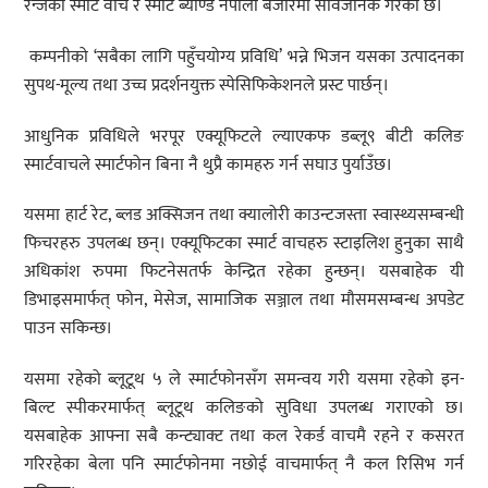
रेन्जका स्मार्ट वाच र स्मार्ट ब्याण्ड नेपाली बजारमा सार्वजनिक गरेको छ।
कम्पनीको ‘सबैका लागि पहुँचयोग्य प्रविधि’ भन्ने भिजन यसका उत्पादनका
सुपथ-मूल्य तथा उच्च प्रदर्शनयुक्त स्पेसिफिकेशनले प्रस्ट पार्छन्।
आधुनिक प्रविधिले भरपूर एक्यूफिटले ल्याएकफ डब्लू९ बीटी कलिङ
स्मार्टवाचले स्मार्टफोन बिना नै थुप्रै कामहरु गर्न सघाउ पुर्याउँछ।
यसमा हार्ट रेट, ब्लड अक्सिजन तथा क्यालोरी काउन्टजस्ता स्वास्थ्यसम्बन्धी
फिचरहरु उपलब्ध छन्। एक्यूफिटका स्मार्ट वाचहरु स्टाइलिश हुनुका साथै
अधिकांश रुपमा फिटनेसतर्फ केन्द्रित रहेका हुन्छन्। यसबाहेक यी
डिभाइसमार्फत् फोन, मेसेज, सामाजिक सञ्जाल तथा मौसमसम्बन्ध अपडेट
पाउन सकिन्छ।
यसमा रहेको ब्लूटूथ ५ ले स्मार्टफोनसँग समन्वय गरी यसमा रहेको इन-
बिल्ट स्पीकरमार्फत् ब्लूटूथ कलिङको सुविधा उपलब्ध गराएको छ।
यसबाहेक आफ्ना सबै कन्ट्याक्ट तथा कल रेकर्ड वाचमै रहने र कसरत
गरिरहेका बेला पनि स्मार्टफोनमा नछोई वाचमार्फत् नै कल रिसिभ गर्न