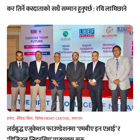
कर तिर्ने करदाताको सधैं सम्मान हुनुपर्छ : रवि लामिछाने
इभेन्ट
,
बैंकिङ/बिमा
,
विशेष(FRONT-CENTER)
,
समाचार
लर्डबुद्ध एजुकेशन फाउण्डेशनमा ‘एमबीए इन एआई’ र
‘डिजिटल लिडरसिप’ पाठ्यक्रम सुरु