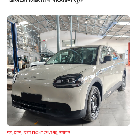
अटाे
,
इभेन्ट
,
विशेष(FRONT-CENTER)
,
समाचार