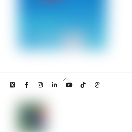
Back
Twitter
Facebook
Instagram
Linkedin
YouTube
Tiktok
Threads
To
Top