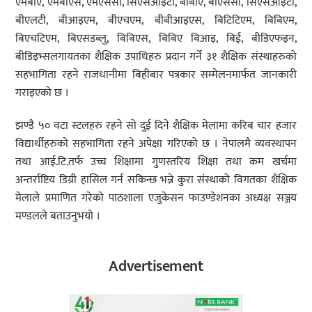
एमबीए, एमबीएस, एमएससी, सिएसआइटी, बीबीए, बीएससी, सिएसआइटी,
बीएलटी, बीआइएम, बीएचएम, बीबीआइएस, बिटिटिएम, बिबिएम,
बिएचटिएम, बिएसडब्लु, बिबिएस, बिबिए बिआइ, बिई, बीडिएफइन,
बीडिइभ्सलगायतका शैक्षिक उपाधिहरु प्रदान गर्ने ३१ शैक्षिक संस्थाहरुको
सहभागिता रहने राजधानीमा बिहीबार पत्रकार सम्मेलनमार्फत जानकारी
गराइएको छ ।
झण्डै ५० वटा स्टलहरु रहने सो दुई दिने शैक्षिक मेलामा करिब चार हजार
विद्यार्थीहरुको सहभागिता रहने अपेक्षा गरिएको छ । नेपालमै व्यवस्थापन
तथा आई.टि.तर्फ उच्च शिक्षामा गुणस्तरिय शिक्षा तथा कम खर्चमा
अन्तर्राष्टिय डिग्री हासिल गर्न सकिन्छ भन्ने कुरा संस्थाको विगतका शैक्षिक
मेलाले प्रमाणित गरेको पाठशाला एजुकेसन फाउण्डेशनका अध्यक्ष सञ्जय
मण्डलले बताउनुभयो ।
Advertisement