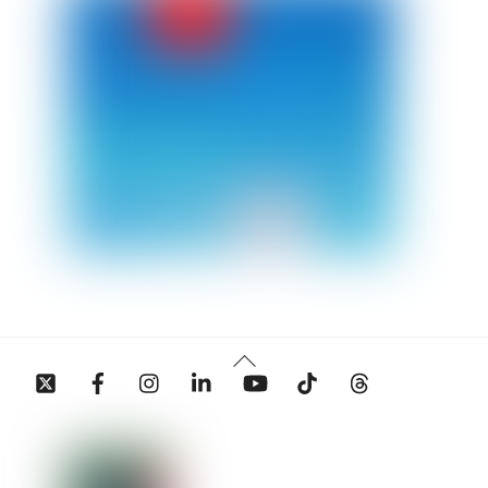
Back
Twitter
Facebook
Instagram
Linkedin
YouTube
Tiktok
Threads
To
Top