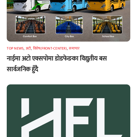
TOP NEWS
,
अटाे
,
विशेष(FRONT-CENTER)
,
समाचार
नाईमा अटो एक्सपोमा डोडफेङका विद्युतीय बस
सार्वजनिक हुँदै