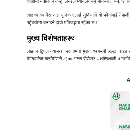
शाओमी नेपालका कन्ट्री जनरल म्यानेजर मनु मानस्वीले भने, “शाओमी
लाइका क्यामेरा र आधुनिक एआई सुविधाले यो फोनलाई नेपाली ब
पहुँचयोग्य बनाउने हाम्रो प्रतिबद्धता रहेको छ ।”
मुख्य विशेषताहरूः
लाइका ट्रिपल क्यामेरा ५०ः एमपी मुख्य, १२ःएमपी अल्ट्रा–वाइड
मिडियाटेक डाइमेन्सिटी ८३०० अल्ट्रा प्रोसेसर – शक्तिशाली ४ न
A