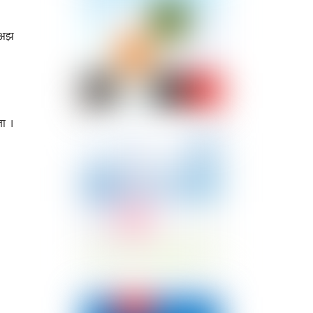
ई अझ
ता ।