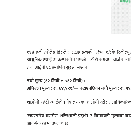
१४४ हर्ज एमोलेड डिस्प्ले : ६.६७ इन्चको स्क्रिन, १.५के रिजोल
आधुनिक एआई उपकरणसमेत भएको । छोटो समयमा चार्ज र लामो ब्या
तथा आईपी ६८ प्रमाणित सुरक्षा भएको ।
नयाँ मूल्य (१२ जिबी + ५१२ जिबी) :
अघिल्लो मूल्य : रु. ६४,९९९/— घटाएपछिको नयाँ मूल्य : रु. 
शाओमी १४टी स्मार्टफोन नेपालभरका शाओमी स्टोर र आधिकारिक 
उच्चस्तरीय क्यामेरा, शक्तिशाली प्रदर्शन र किफायती मूल्यका कार
आकर्षक रङमा उपलब्ध छ ।