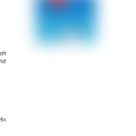
लागि
रोधी
 तीन