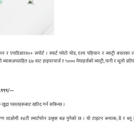
्युसन र एचडिआर१०+ सपोर्ट । स्मार्ट फोटो मोड, दृश्य पहिचान र ब्याट्री बचतका 
कअपसहित ६७ वाट हाइपरचार्ज र ५००० मेघाहर्जको ब्याट्री, पानी र धूलो प्रति
५९,९९९/—
खुद्रा पसलहरूबाट खरिद गर्न सकिन्छ ।
ण शाओमी १४टी स्मार्टफोन उत्कृष्ट बन्न पुगेको छ । यो टाइटन ब्ल्याक, ग्रे र ब्लू