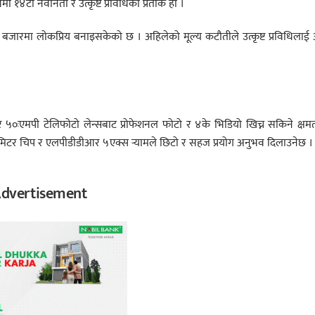
 १४टी नवीनता र उत्कृष्ट प्रविधिको प्रतीक हो ।
जारमा लोकप्रिय बनाइसकेको छ । अहिलेको मूल्य कटौतीले उत्कृष्ट प्रविधिला
 र ५०ःएमपी टेलिफोटो लेन्सबाट प्रोफेशनल फोटो र ४के भिडियो खिच्न सकिने क्षम
ानोमिटर चिप र एलपीडीडीआर ५एक्स र्‍यामले छिटो र सहज प्रयोग अनुभव दिलाउनेछ ।
dvertisement