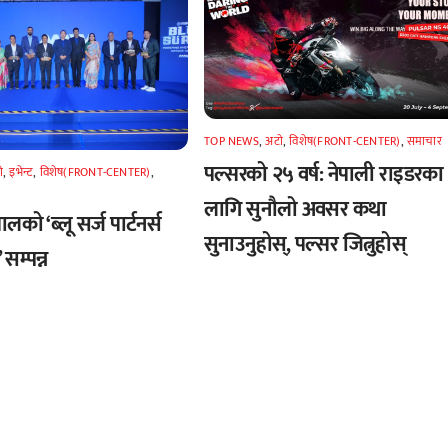
TOP NEWS
,
अटाे
,
विशेष(FRONT-CENTER)
,
समाचार
पल्सरको २५ वर्ष: नेपाली राइडरका
े
,
इभेन्ट
,
विशेष(FRONT-CENTER)
,
लागि सुनौलो अवसर कथा
लको ‘ब्लू सर्ज पार्टनर्स
सुनाउनुहोस्, पल्सर जित्नुहोस्
सम्पन्न