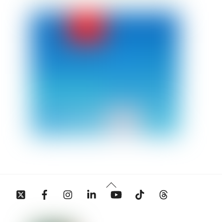
Back
Twitter
Facebook
Instagram
Linkedin
YouTube
Tiktok
Threads
To
Top