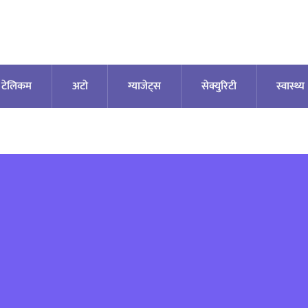
टेलिकम
अटाे
ग्याजेट्स
सेक्युरिटी
स्वास्थ्य