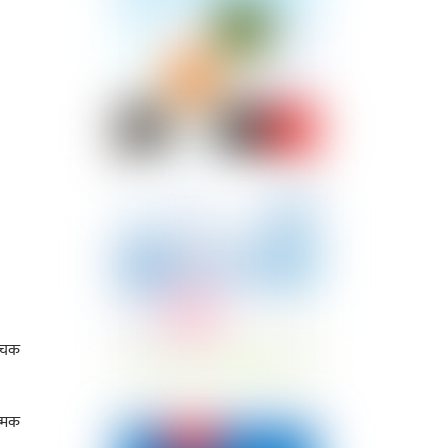
न्चक
त्मक