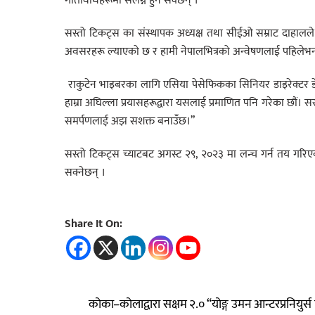
गतिविधिहरूमा संलग्न हुन सक्छन् ।
सस्तो टिकट्स का संस्थापक अध्यक्ष तथा सीईओ सम्राट दाहालले भन
अवसरहरू ल्याएको छ र हामी नेपालभित्रको अन्वेषणलाई पहिलेभन्द
राकुटेन भाइबरका लागि एसिया पेसेफिकका सिनियर डाइरेक्टर डेभिड 
हाम्रा अघिल्ला प्रयासहरूद्वारा यसलाई प्रमाणित पनि गरेका छौं। सस
समर्पणलाई अझ सशक्त बनाउँछ।”
सस्तो टिकट्स च्याटबट अगस्ट २९, २०२३ मा लन्च गर्न तय गरिएक
सक्नेछन् ।
Share It On:
कोका–कोलाद्वारा सक्षम २.० “योङ्ग उमन आन्टरप्रनियुर्स एक्