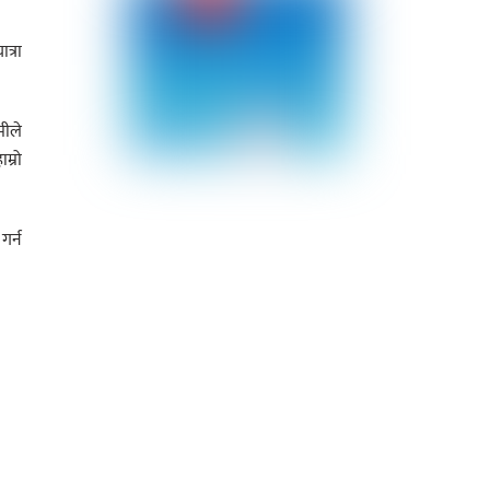
त्रा
मीले
म्रो
गर्न