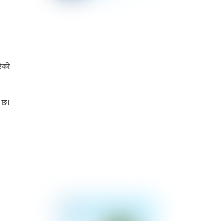
रेको
ो छ।