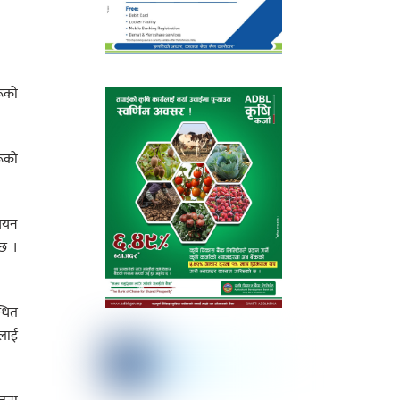
रूको
रूको
 चयन
 छ ।
्धित
ालाई