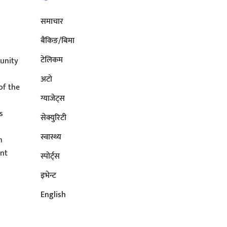
समाचार
बैंकिङ/बिमा
टेलिकम
unity
अटाे
of the
ग्याजेट्स
s
सेक्युरिटी
s
स्वास्थ्य
n
ent
स्पोर्ट्स
इभेन्ट
English