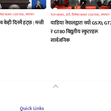
शेष(FRONT-CENTER)
,
समाचार
TOP NEWS
,
अटाे
,
विशेष(FRONT-CENTER)
,
समाचार
 केही दिनमै हट्छ : मन्त्री
याडिया नेपालद्वारा नयाँ GS70, GT
र GT80 विद्युतीय स्कुटरहरू
सार्वजनिक
Back
To
Top
Quick Links