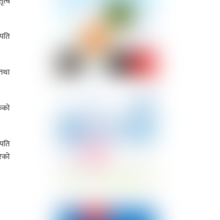
ृत्व
लपति
 तथा
ंकको
लपति
बरको