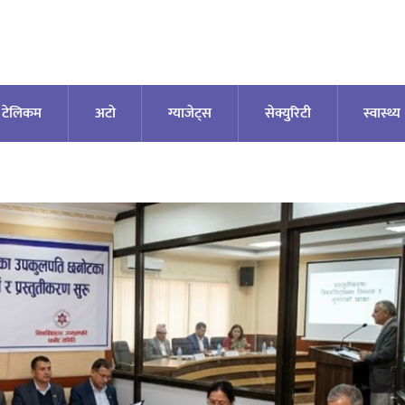
टेलिकम
अटाे
ग्याजेट्स
सेक्युरिटी
स्वास्थ्य