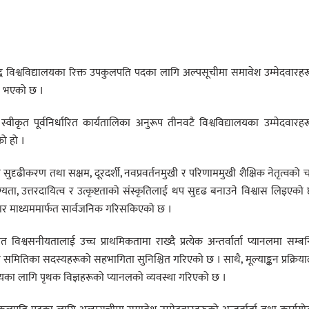
ी बौद्ध विश्वविद्यालयका रिक्त उपकुलपति पदका लागि अल्पसूचीमा समावेश उम्मेदवारह
म्भ भएको छ ।
ीकृत पूर्वनिर्धारित कार्यतालिका अनुरूप तीनवटै विश्वविद्यालयका उम्मेदवारह
को हो ।
त सुदृढीकरण तथा सक्षम, दूरदर्शी, नवप्रवर्तनमुखी र परिणाममुखी शैक्षिक नेतृत्वको
ा योग्यता, उत्तरदायित्व र उत्कृष्टताको संस्कृतिलाई थप सुदृढ बनाउने विश्वास लिइएको
ंचार माध्यममार्फत सार्वजनिक गरिसकिएको छ ।
ागत विश्वसनीयतालाई उच्च प्राथमिकतामा राख्दै प्रत्येक अन्तर्वार्ता प्यानलमा सम्बन
स समितिका सदस्यहरूको सहभागिता सुनिश्चित गरिएको छ । साथै, मूल्याङ्कन प्रक्रिय
्यालयका लागि पृथक विज्ञहरूको प्यानलको व्यवस्था गरिएको छ ।