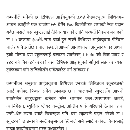
कम्पनीले भनेको छ ‘टिभिएस आईक्युबको ३.०४ केडबल्युएच लिथियम–
आयन ब्याट्रीले एक चार्जमा ७५ देखि १०० किलोमिटर सम्मको रेन्ज प्रदान
गर्दछ जसले यस स्कुटरलाई दैनिक यात्राको लागि भरपर्दो विकल्प बनाएको
छ । ५ घण्टामा १००% सम्म चार्ज हुन सक्ने टिभिएस आईक्युबमा पोर्टेबल
चार्जर पनि आउँछ । चालकहरुले आफ्नो आवश्यकता अनुसार पावर अथवा
इको मोडमा यस स्कुटरलाई चलाउन सक्नेछन् । ४.४० को पिक पावर र
१४० को पिक टर्क रहेको यस टिभिएस आइक्युबले साँघुरो सडक र व्यस्त
ट्राफिकमा पनि सजिलोसँग एक्सिलरेट गर्न सकिन्छ ।’
कम्पनीका अनुसार आईक्युबमा टिभिएस एनटर्क सिरिजका स्कुटरजस्तै
स्मार्ट कनेक्ट फिचर समेत उपलब्छ छ । चालकले स्कुटरसँग आफ्नो
स्मार्टफोन ब्लुटुथद्वारा कनेक्ट गरेर आगमन कल÷एसएमएस अलर्ट,
न्याभिगेसन, म्युजिक प्लेयर कन्ट्रोल, अन्तिम पार्क गरिएको ठेगाना तथा
एन्टी–थेप्ट जस्ता स्मार्ट फिचरहरु पनि यस स्कुटरले प्रदान गरेको छ ।
स्कुटरको ७ इन्चको मल्टीफङ्सनल स्क्रिनले सबै स्मार्ट कनेक्ट फिचरलाई
सहज कार्यान्वयनमा मद्दत पु¥याउनेछ ।