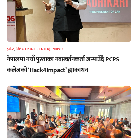
इभेन्ट
,
विशेष(FRONT-CENTER)
,
समाचार
नेपालमा नयाँ पुस्ताका नवप्रवर्तनकर्ता जन्माउँदै PCPS
कलेजको ‘Hack4Impact’ ह्याकाथन