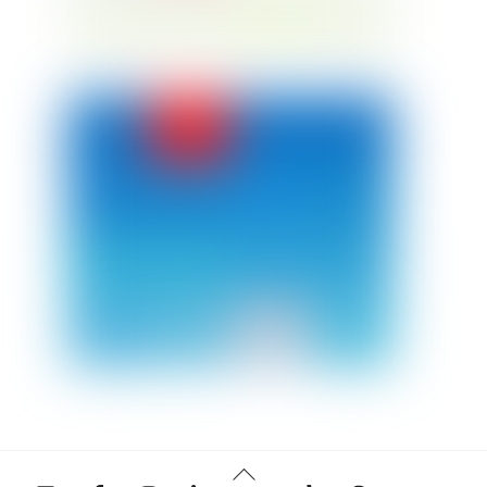
Back
Twitter
Facebook
Instagram
Linkedin
YouTube
Tiktok
Threads